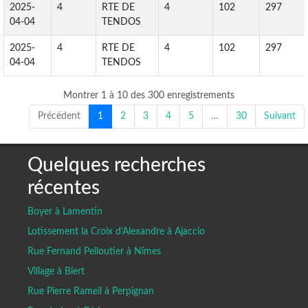
2025-
4
RTE DE
4
102
297
04-04
TENDOS
2025-
4
RTE DE
4
102
297
04-04
TENDOS
Montrer 1 à 10 des 300 enregistrements
Précédent
1
2
3
4
5
…
30
Suivant
Quelques recherches
récentes
Boyer à Lamentin
Lotissement la Croix d’Alexandre à Ajaccio
Rue Fernand Pelloutier à Nîmes
Village à Biert
Rue Pierre Rameil à Perpignan