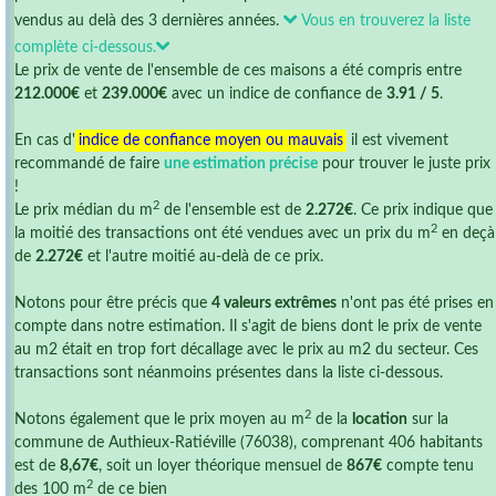
vendus au delà des 3 dernières années.
Vous en trouverez la liste
complète ci-dessous.
Le prix de vente de l'ensemble de ces maisons a été compris entre
212.000€
et
239.000€
avec un indice de confiance de
3.91 / 5
.
En cas d'
indice de confiance moyen ou mauvais
il est vivement
recommandé de faire
une estimation précise
pour trouver le juste prix
!
2
Le prix médian du m
de l'ensemble est de
2.272€
. Ce prix indique que
2
la moitié des transactions ont été vendues avec un prix du m
en deçà
de
2.272€
et l'autre moitié au-delà de ce prix.
Notons pour être précis que
4 valeurs extrêmes
n'ont pas été prises en
compte dans notre estimation. Il s'agit de biens dont le prix de vente
au m2 était en trop fort décallage avec le prix au m2 du secteur. Ces
transactions sont néanmoins présentes dans la liste ci-dessous.
2
Notons également que le prix moyen au m
de la
location
sur la
commune de Authieux-Ratiéville (76038), comprenant 406 habitants
est de
8,67€
, soit un loyer théorique mensuel de
867€
compte tenu
2
des 100 m
de ce bien