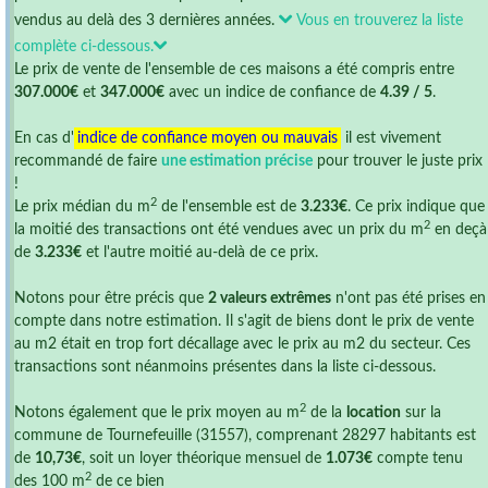
vendus au delà des 3 dernières années.
Vous en trouverez la liste
complète ci-dessous.
Le prix de vente de l'ensemble de ces maisons a été compris entre
307.000€
et
347.000€
avec un indice de confiance de
4.39 / 5
.
En cas d'
indice de confiance moyen ou mauvais
il est vivement
recommandé de faire
une estimation précise
pour trouver le juste prix
!
2
Le prix médian du m
de l'ensemble est de
3.233€
. Ce prix indique que
2
la moitié des transactions ont été vendues avec un prix du m
en deçà
de
3.233€
et l'autre moitié au-delà de ce prix.
Notons pour être précis que
2 valeurs extrêmes
n'ont pas été prises en
compte dans notre estimation. Il s'agit de biens dont le prix de vente
au m2 était en trop fort décallage avec le prix au m2 du secteur. Ces
transactions sont néanmoins présentes dans la liste ci-dessous.
2
Notons également que le prix moyen au m
de la
location
sur la
commune de Tournefeuille (31557), comprenant 28297 habitants est
de
10,73€
, soit un loyer théorique mensuel de
1.073€
compte tenu
2
des 100 m
de ce bien