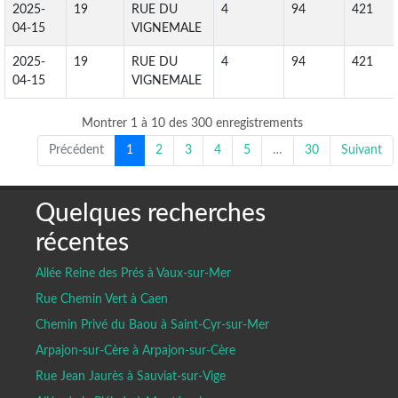
2025-
19
RUE DU
4
94
421
04-15
VIGNEMALE
2025-
19
RUE DU
4
94
421
04-15
VIGNEMALE
Montrer 1 à 10 des 300 enregistrements
Précédent
1
2
3
4
5
…
30
Suivant
Quelques recherches
récentes
Allée Reine des Prés à Vaux-sur-Mer
Rue Chemin Vert à Caen
Chemin Privé du Baou à Saint-Cyr-sur-Mer
Arpajon-sur-Cère à Arpajon-sur-Cère
Rue Jean Jaurès à Sauviat-sur-Vige