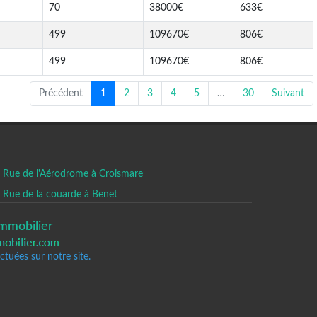
70
38000€
633€
499
109670€
806€
499
109670€
806€
Précédent
1
2
3
4
5
…
30
Suivant
Rue de l'Aérodrome à Croismare
Rue de la couarde à Benet
mmobilier
tuées sur notre site.