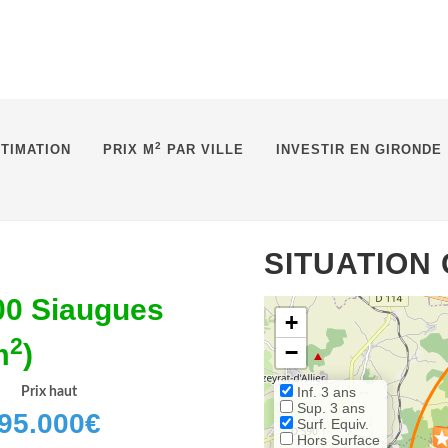
2
TIMATION
PRIX M
PAR VILLE
INVESTIR EN GIRONDE
SITUATION
00 Siaugues
+
2
m
)
−
Inf. 3 ans
Prix haut
Sup. 3 ans
95.000
€
Surf. Equiv.
Hors Surface