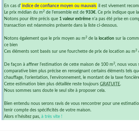
En cas d'
indice de confiance moyen ou mauvais
il est vivement reco
2
Le prix médian du m
de l'ensemble est de
933€
. Ce prix indique que 
Notons pour être précis que
1 valeur extrême
n'a pas été prise en comp
transaction est néanmoins présente dans la liste ci-dessous.
2
Notons également que le prix moyen au m
de la
location
sur la commu
ce bien
2
Ces éléments sont basés sur une fourchette de prix de location au m
2
De façon à affiner l'estimation de cette maison de 100 m
, nous vous 
comparative bien plus précise en renseignant certains éléments tels que
chauffage, l'orientation, l'environnement, le montant de la taxe foncière ,
Cette estimation bien plus détaillée reste toujours
GRATUITE
.
Nous sommes sans doute le seul site à proposer cela.
Bien entendu nous serons ravis de vous rencontrer pour une estimation r
tenir compte des spécificités de votre maison.
Alors n'hésitez pas,
à très vite !