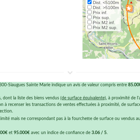
Dist. <5100m
Dist. >5100m
Prix inf.
Prix sup.
Prix M2 inf.
Prix M2 sup.
00-Siaugues Sainte Marie indique un avis de valeur compris entre
85.00
s, dont la liste des biens vendus
(de surface équivalente)
, à proximité de l
n à recenser les transactions de ventes effectuées à proximité, de surfa
ection.
ximité mais ne correspondant pas à la fourchette de surface ou vendus a
000€
et
95.000€
avec un indice de confiance de
3.06 / 5
.