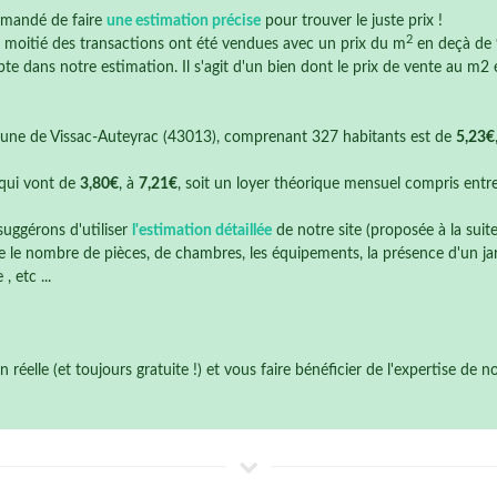
mmandé de faire
une estimation précise
pour trouver le juste prix !
2
la moitié des transactions ont été vendues avec un prix du m
en deçà de
te dans notre estimation. Il s'agit d'un bien dont le prix de vente au m2 é
ne de Vissac-Auteyrac (43013), comprenant 327 habitants est de
5,23€
qui vont de
3,80€
, à
7,21€
, soit un loyer théorique mensuel compris entr
suggérons d'utiliser
l'estimation détaillée
de notre site (proposée à la suit
 le nombre de pièces, de chambres, les équipements, la présence d'un jardi
 etc ...
éelle (et toujours gratuite !) et vous faire bénéficier de l'expertise de 