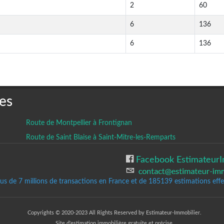
2
60
6
136
6
136
es
Route de Montpellier à Frontignan
Route de Saint Blaise à Saint-Mitre-les-Remparts
Facebook EstimateurI
lus de 7 millions de transactions en France et de 185139
estimations effec
Copyrights © 2020-2023 All Rights Reserved by Estimateur-Immobilier.
Site d'estimation immobilière gratuite et précise.