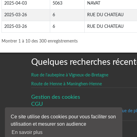
2025-04-03
5063
NAVAT
2025-03-26
6
RUE DU CHATEAU
2025-03-26
6
RUE DU CHATEAU
Montrer 1 à 10 des 300 enregistrements
Quelques recherches récent
Rue de l’aubepine à Vigneux-de-Bretagne
Route de Henne à Maninghen-Henne
Gestion des cookies
CGU
Un historique de p
Ce site utilise des cookies pour vous faciliter son
utilisation et mesurer son audience
En savoir plus