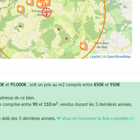
Leaflet
| ©
OpenStreetMap
0€
et
95.000€
, soit un prix au m2 compris entre
850€
et
950€
'adresse de ce bien.
2
ce comprise entre
90
et
110 m
, vendus durant les 3 dernières années.
u delà des 3 dernières années.
Vous en trouverez la liste complète ci-