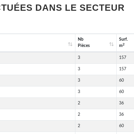
TUÉES DANS LE SECTEUR
Nb
Surf.
2
Pièces
m
3
157
3
157
3
60
3
60
2
36
2
36
2
60