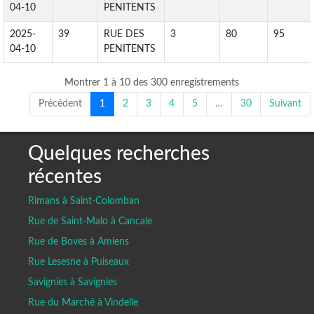
04-10
PENITENTS
2025-
39
RUE DES
3
80
95
04-10
PENITENTS
Montrer 1 à 10 des 300 enregistrements
Précédent
1
2
3
4
5
…
30
Suivant
Quelques recherches
récentes
Rimans à Saint-Colomban
Rue de Saint-Malo à Cancale
Rue de Boves à Amiens
Rue Lesesne à Puiseaux
Savignies à Savignies
Rue du Marché à Vindelle