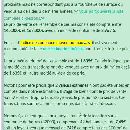
proximité mais ne correspondant pas à la fourchette de surface ou
vendus au delà des 3 dernières années.
Vous en trouverez la liste
complète ci-dessous.
Le prix de vente de l'ensemble de ces maisons a été compris entre
145.000€
et
163.000€
avec un indice de confiance de
2.96 / 5
.
En cas d'
indice de confiance moyen ou mauvais
il est vivement
recommandé de faire
une estimation précise
pour trouver le juste prix
!
2
Le prix médian du m
de l'ensemble est de
1.635€
. Ce prix indique que
2
la moitié des transactions ont été vendues avec un prix du m
en deçà
de
1.635€
et l'autre moitié au-delà de ce prix.
Notons pour être précis que
2 valeurs extrêmes
n'ont pas été prises en
compte dans notre estimation. Il s'agit de biens dont le prix de vente
au m2 était en trop fort décallage avec le prix au m2 du secteur. Ces
transactions sont néanmoins présentes dans la liste ci-dessous.
2
Notons également que le prix moyen au m
de la
location
sur la
commune de Antras (32003), comprenant 49 habitants est de
7,49€
,
2
soit un loyer théorique mensuel de
749€
compte tenu des 100 m
de