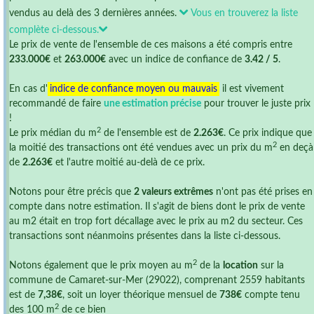
vendus au delà des 3 dernières années.
Vous en trouverez la liste
complète ci-dessous.
Le prix de vente de l'ensemble de ces maisons a été compris entre
233.000€
et
263.000€
avec un indice de confiance de
3.42 / 5
.
En cas d'
indice de confiance moyen ou mauvais
il est vivement
recommandé de faire
une estimation précise
pour trouver le juste prix
!
2
Le prix médian du m
de l'ensemble est de
2.263€
. Ce prix indique que
2
la moitié des transactions ont été vendues avec un prix du m
en deçà
de
2.263€
et l'autre moitié au-delà de ce prix.
Notons pour être précis que
2 valeurs extrêmes
n'ont pas été prises en
compte dans notre estimation. Il s'agit de biens dont le prix de vente
au m2 était en trop fort décallage avec le prix au m2 du secteur. Ces
transactions sont néanmoins présentes dans la liste ci-dessous.
2
Notons également que le prix moyen au m
de la
location
sur la
commune de Camaret-sur-Mer (29022), comprenant 2559 habitants
est de
7,38€
, soit un loyer théorique mensuel de
738€
compte tenu
2
des 100 m
de ce bien