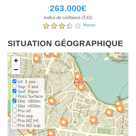
263.000
€
Indice de confiance (3.42)
Moyen
SITUATION GÉOGRAPHIQUE
+
−
Inf. 3 ans
Sup. 3 ans
Surf. Equiv.
Hors Surface
Dist. <800m
Dist. >800m
Prix inf.
Prix sup.
Prix M2 inf.
Prix M2 sup.