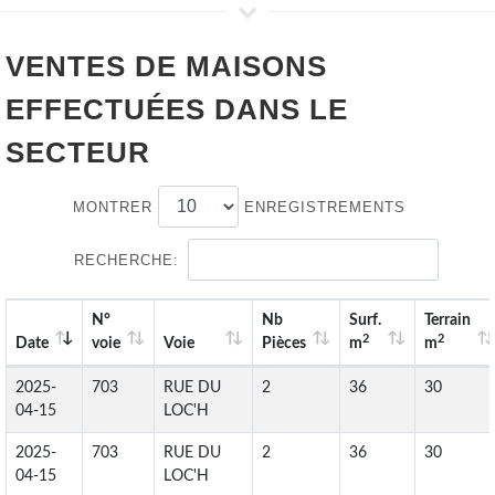
VENTES DE
MAISONS
EFFECTUÉES DANS LE
SECTEUR
MONTRER
ENREGISTREMENTS
RECHERCHE:
N°
Nb
Surf.
Terrain
2
2
Date
voie
Voie
Pièces
m
m
2025-
703
RUE DU
2
36
30
04-15
LOC'H
2025-
703
RUE DU
2
36
30
04-15
LOC'H