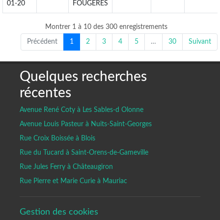
01-20
FOUGERES
Montrer 1 à 10 des 300 enregistrements
Précédent
1
2
3
4
5
…
30
Suivant
Quelques recherches
récentes
Avenue René Coty à Les Sables-d Olonne
Avenue Louis Pasteur à Nuits-Saint-Georges
Rue Croix Boissée à Blois
Rue du Tucard à Saint-Orens-de-Gameville
Rue Jules Ferry à Châteaugiron
Rue Pierre et Marie Curie à Mauriac
Gestion des cookies