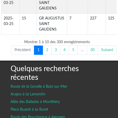
03-25
SAINT
GAUDENS
2025-
15
GR AUGUSTUS
7
227
125
03-25
SAINT
GAUDENS
Montrer 1 à 10 des 300 enregistrements
Précédent
1
2
3
4
5
…
30
Suivant
Quelques recherches
récentes
Route de la Govelle à Batz-sur-Mer
Acajou à Le Lamentin
Allée des Ballades à Montlhéry
Place Buaret à Le Buret
Route des Bouchereux à Agonges