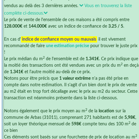
vendus au delà des 3 dernières années.
Vous en trouverez la liste
complète ci-dessous.
Le prix de vente de l'ensemble de ces maisons a été compris entre
128.000€
et
144.000€
avec un indice de confiance de
3.25 / 5
.
En cas d'
indice de confiance moyen ou mauvais
il est vivement
recommandé de faire
une estimation précise
pour trouver le juste prix
!
2
Le prix médian du m
de l'ensemble est de
1.341€
. Ce prix indique que
2
la moitié des transactions ont été vendues avec un prix du m
en deçà
de
1.341€
et l'autre moitié au-delà de ce prix.
Notons pour être précis que
1 valeur extrême
n'a pas été prise en
compte dans notre estimation. Il s'agit d'un bien dont le prix de vente
au m2 était en trop fort décallage avec le prix au m2 du secteur. Cette
transaction est néanmoins présente dans la liste ci-dessous.
2
Notons également que le prix moyen au m
de la
location
sur la
commune de Arbas (31011), comprenant 271 habitants est de
5,98€
,
2
soit un loyer théorique mensuel de
598€
compte tenu des 100 m
de
ce bien
2
Ces éléments sont basés sur une fourchette de prix de location au m