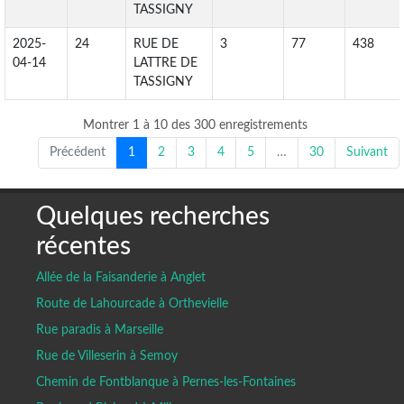
TASSIGNY
2025-
24
RUE DE
3
77
438
04-14
LATTRE DE
TASSIGNY
Montrer 1 à 10 des 300 enregistrements
Précédent
1
2
3
4
5
…
30
Suivant
Quelques recherches
récentes
Allée de la Faisanderie à Anglet
Route de Lahourcade à Orthevielle
Rue paradis à Marseille
Rue de Villeserin à Semoy
Chemin de Fontblanque à Pernes-les-Fontaines