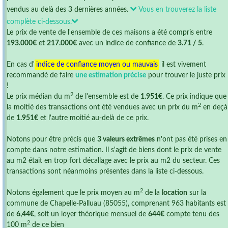
vendus au delà des 3 dernières années.
Vous en trouverez la liste
complète ci-dessous.
Le prix de vente de l'ensemble de ces maisons a été compris entre
193.000€
et
217.000€
avec un indice de confiance de
3.71 / 5
.
En cas d'
indice de confiance moyen ou mauvais
il est vivement
recommandé de faire
une estimation précise
pour trouver le juste prix
!
2
Le prix médian du m
de l'ensemble est de
1.951€
. Ce prix indique que
2
la moitié des transactions ont été vendues avec un prix du m
en deçà
de
1.951€
et l'autre moitié au-delà de ce prix.
Notons pour être précis que
3 valeurs extrêmes
n'ont pas été prises en
compte dans notre estimation. Il s'agit de biens dont le prix de vente
au m2 était en trop fort décallage avec le prix au m2 du secteur. Ces
transactions sont néanmoins présentes dans la liste ci-dessous.
2
Notons également que le prix moyen au m
de la
location
sur la
commune de Chapelle-Palluau (85055), comprenant 963 habitants est
de
6,44€
, soit un loyer théorique mensuel de
644€
compte tenu des
2
100 m
de ce bien