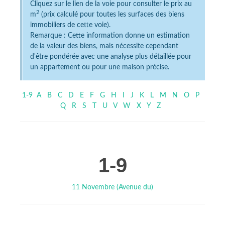
Cliquez sur le lien de la voie pour consulter le prix au
2
m
(prix calculé pour toutes les surfaces des biens
immobiliers de cette voie).
Remarque : Cette information donne un estimation
de la valeur des biens, mais nécessite cependant
d'être pondérée avec une analyse plus détaillée pour
un appartement ou pour une maison précise.
1-9
A
B
C
D
E
F
G
H
I
J
K
L
M
N
O
P
Q
R
S
T
U
V
W
X
Y
Z
1-9
11 Novembre (Avenue du)