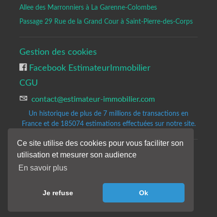
Allee des Marronniers à La Garenne-Colombes
Passage 29 Rue de la Grand Cour à Saint-Pierre-des-Corps
Gestion des cookies
Facebook EstimateurImmobilier
CGU
Un historique de plus de 7 millions de transactions en
France et de 185074
estimations effectuées sur notre site.
Ce site utilise des cookies pour vous faciliter son
utilisation et mesurer son audience
Copyrights © 2020-2023 All Rights Reserved by Estimateur-Immobilier.
Site d'estimation immobilière gratuite et précise.
En savoir plus
Les résultats de notre analyse sont donnés à titre indicatifs et sans
engagement de notre part.
Je refuse
Ok
Nos avis de valeur ne constituent pas une expertise immobilière.