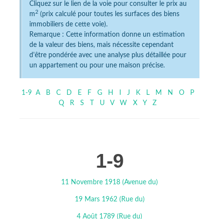
Cliquez sur le lien de la voie pour consulter le prix au
2
m
(prix calculé pour toutes les surfaces des biens
immobiliers de cette voie).
Remarque : Cette information donne un estimation
de la valeur des biens, mais nécessite cependant
d'être pondérée avec une analyse plus détaillée pour
un appartement ou pour une maison précise.
1-9
A
B
C
D
E
F
G
H
I
J
K
L
M
N
O
P
Q
R
S
T
U
V
W
X
Y
Z
1-9
11 Novembre 1918 (Avenue du)
19 Mars 1962 (Rue du)
4 Août 1789 (Rue du)