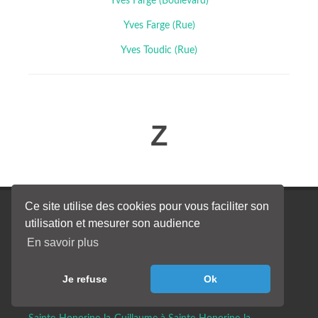
Yves Farge (Boulevard)
Yves Farge (Rue)
Yves Toudic (Rue)
Z
Quelques recherches
Ce site utilise des cookies pour vous faciliter son
utilisation et mesurer son audience
récentes
En savoir plus
Route de Villemur à Villaudric
Le Four à Jazeneuil
Je refuse
Ok
Route de Vaison à Cairanne