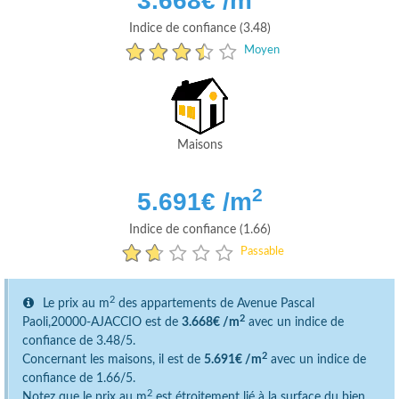
3.668
€ /m
Indice de confiance (3.48)
Moyen
Maisons
2
5.691
€ /m
Indice de confiance (1.66)
Passable
2
Le prix au m
des appartements de Avenue Pascal
2
Paoli,20000-AJACCIO est de
3.668€ /m
avec un indice de
confiance de 3.48/5.
2
Concernant les maisons, il est de
5.691€ /m
avec un indice de
confiance de 1.66/5.
2
Notez que le prix au m
est étroitement lié à la surface du bien.