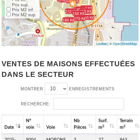
262 K€
544 K€
Prix sup.
237 K€
540 K€
Prix M2 inf.
212 K€
155 K€
150 K€
Prix M2 sup.
150 K€
275 K€
180 K€
Leaflet
| ©
OpenStreetMap
VENTES DE MAISONS EFFECTUÉES
DANS LE SECTEUR
MONTRER
ENREGISTREMENTS
RECHERCHE:
N°
Nb
Surf.
Terrain
2
2
Date
voie
Voie
Pièces
m
m