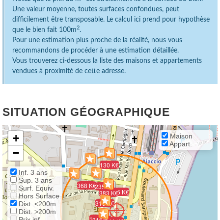
Une valeur moyenne, toutes surfaces confondues, peut
difficilement être transposable. Le calcul ici prend pour hypothèse
2
que le bien fait 100m
.
Pour une estimation plus proche de la réalité, nous vous
recommandons de procéder à une estimation détaillée.
Vous trouverez ci-dessous la liste des maisons et appartements
vendues à proximité de cette adresse.
SITUATION GÉOGRAPHIQUE
+
Maison
Appart.
−
130 K€
Inf. 3 ans
Sup. 3 ans
368 K€
235 K€
Surf. Equiv.
416 K€
383 K€
Hors Surface
315 K€
Dist. <200m
Dist. >200m
106 K€
Prix inf.
316 K€