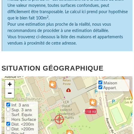
Une valeur moyenne, toutes surfaces confondues, peut
difficilement être transposable. Le calcul ici prend pour hypothèse
2
que le bien fait 100m
.
Pour une estimation plus proche de la réalité, nous vous
recommandons de procéder à une estimation détaillée.
Vous trouverez ci-dessous la liste des maisons et appartements
vendues à proximité de cette adresse.
SITUATION GÉOGRAPHIQUE
+
Maison
Appart.
−
Inf. 3 ans
Sup. 3 ans
118 K€
Surf. Equiv.
Hors Surface
Dist. <200m
Dist. >200m
Prix inf.