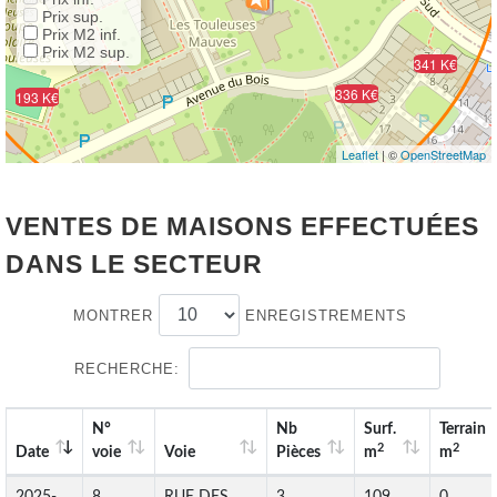
Prix sup.
Prix M2 inf.
Prix M2 sup.
341 K€
336 K€
155 K€
193 K€
Leaflet
| ©
OpenStreetMap
VENTES DE MAISONS EFFECTUÉES
DANS LE SECTEUR
MONTRER
ENREGISTREMENTS
RECHERCHE:
N°
Nb
Surf.
Terrain
2
2
Date
voie
Voie
Pièces
m
m