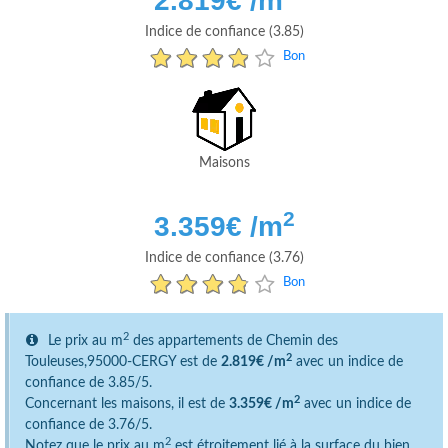
2.819
€ /m
Indice de confiance (3.85)
Bon
Maisons
2
3.359
€ /m
Indice de confiance (3.76)
Bon
2
Le prix au m
des appartements de Chemin des
2
Touleuses,95000-CERGY est de
2.819€ /m
avec un indice de
confiance de 3.85/5.
2
Concernant les maisons, il est de
3.359€ /m
avec un indice de
confiance de 3.76/5.
2
Notez que le prix au m
est étroitement lié à la surface du bien.