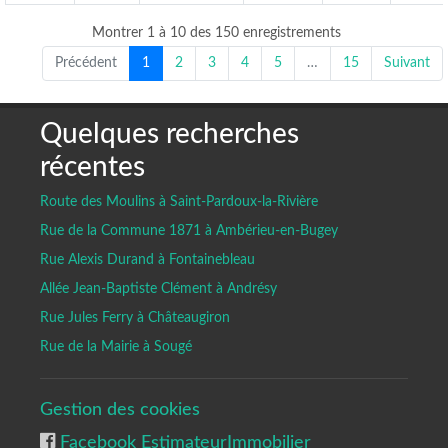
Montrer 1 à 10 des 150 enregistrements
Précédent
1
2
3
4
5
…
15
Suivant
Quelques recherches
récentes
Route des Moulins à Saint-Pardoux-la-Rivière
Rue de la Commune 1871 à Ambérieu-en-Bugey
Rue Alexis Durand à Fontainebleau
Allée Jean-Baptiste Clément à Andrésy
Rue Jules Ferry à Châteaugiron
Rue de la Mairie à Sougé
Gestion des cookies
Facebook EstimateurImmobilier