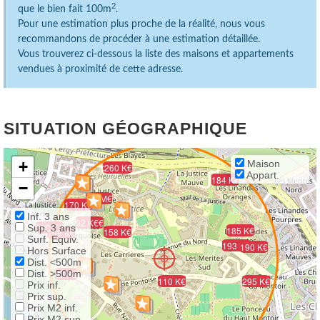
2
que le bien fait 100m
.
Pour une estimation plus proche de la réalité, nous vous
recommandons de procéder à une estimation détaillée.
Vous trouverez ci-dessous la liste des maisons et appartements
vendues à proximité de cette adresse.
SITUATION GÉOGRAPHIQUE
+
Maison
275 K€
260 K€
Appart.
195 K€
168 K€
228 K€
184 K€
−
8.5 M€
170 K€
Inf. 3 ans
195 K€
200 K€
92 K€
289 K€
Sup. 3 ans
229 K€
231 K€
185 K€
140 K€
158 K€
159 K€
Surf. Equiv.
260 K€
193 K€
212 K€
230 K€
190 K€
Hors Surface
Dist. <500m
Dist. >500m
93 K€
110 K€
295 K€
Prix inf.
Prix sup.
Prix M2 inf.
Prix M2 sup.