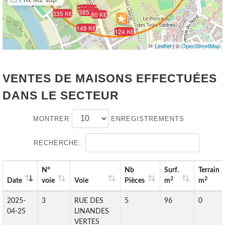
260 K€
385 K€
335 K€
80 K€
148 K€
124 K€
Leaflet
| ©
OpenStreetMap
VENTES DE MAISONS EFFECTUÉES
DANS LE SECTEUR
MONTRER
ENREGISTREMENTS
RECHERCHE:
N°
Nb
Surf.
Terrain
2
2
Date
voie
Voie
Pièces
m
m
2025-
3
RUE DES
5
96
0
04-25
LINANDES
VERTES