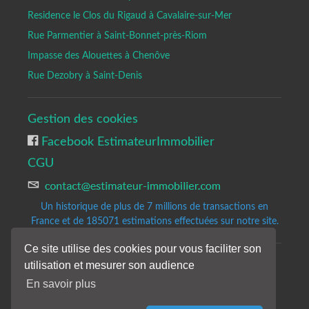
Residence le Clos du Rigaud à Cavalaire-sur-Mer
Rue Parmentier à Saint-Bonnet-près-Riom
Impasse des Alouettes à Chenôve
Rue Dezobry à Saint-Denis
Gestion des cookies
Facebook EstimateurImmobilier
CGU
Un historique de plus de 7 millions de transactions en
France et de 185071
estimations effectuées sur notre site.
Ce site utilise des cookies pour vous faciliter son
utilisation et mesurer son audience
Copyrights © 2020-2023 All Rights Reserved by Estimateur-Immobilier.
Site d'estimation immobilière gratuite et précise.
En savoir plus
Les résultats de notre analyse sont donnés à titre indicatifs et sans
engagement de notre part.