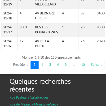
12-19
VILLARCEAUX
2024-
4
AV BERNARD
4
89
3400
12-18
HIRSCH
2024-
9001
RES DES
1
20
8500
12-17
BOURGOGNES
2024-
12
AV DE LA
4
76
2070
12-16
POSTE
Montrer 1 à 10 des 150 enregistrements
Précédent
1
2
3
4
5
…
15
Suivant
Quelques recherches
récentes
Rue Pasteur à Vallabrègues
Rue de Meaux à Moussy-le-Vieux