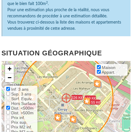
2
que le bien fait 100m
.
Pour une estimation plus proche de la réalité, nous vous
recommandons de procéder à une estimation détaillée.
Vous trouverez ci-dessous la liste des maisons et appartements
vendues à proximité de cette adresse.
SITUATION GÉOGRAPHIQUE
+
Maison
Appart.
−
Inf. 3 ans
Sup. 3 ans
279 K€
174 K€
226 K€
157 K€
207 K€
169 K€
Surf. Equiv.
128 K€
246 K€
155 K€
Hors Surface
150 K€
Dist. <500m
Dist. >500m
Prix inf.
Prix sup.
Prix M2 inf.
Prix M2 sup.