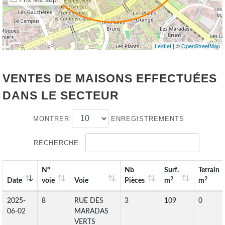
Leaflet
| ©
OpenStreetMap
VENTES DE MAISONS EFFECTUÉES
DANS LE SECTEUR
MONTRER
ENREGISTREMENTS
RECHERCHE:
N°
Nb
Surf.
Terrain
2
2
Date
voie
Voie
Pièces
m
m
2025-
8
RUE DES
3
109
0
06-02
MARADAS
VERTS