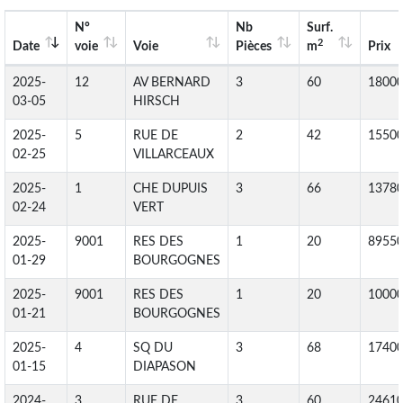
N°
Nb
Surf.
2
Date
voie
Voie
Pièces
m
Prix
2025-
12
AV BERNARD
3
60
1800
03-05
HIRSCH
2025-
5
RUE DE
2
42
1550
02-25
VILLARCEAUX
2025-
1
CHE DUPUIS
3
66
1378
02-24
VERT
2025-
9001
RES DES
1
20
8955
01-29
BOURGOGNES
2025-
9001
RES DES
1
20
1000
01-21
BOURGOGNES
2025-
4
SQ DU
3
68
1740
01-15
DIAPASON
2024-
3
RUE DE
3
60
2461