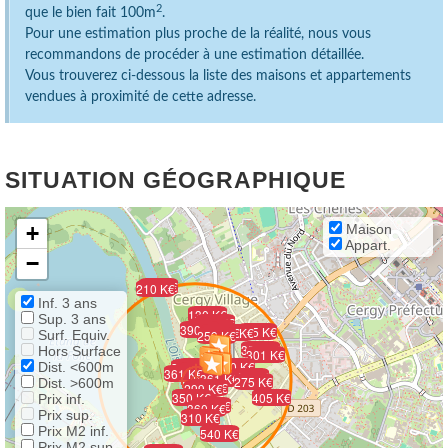
2
que le bien fait 100m
.
Pour une estimation plus proche de la réalité, nous vous
recommandons de procéder à une estimation détaillée.
Vous trouverez ci-dessous la liste des maisons et appartements
vendues à proximité de cette adresse.
SITUATION GÉOGRAPHIQUE
+
Maison
Appart.
−
224 K€
210 K€
Inf. 3 ans
130 K€
Sup. 3 ans
237 K€
90 K€
518 K€
390 K€
565 K€
280 K€
295 K€
Surf. Equiv.
259 K€
355 K€
Hors Surface
301 K€
414 K€
400 K€
Dist. <600m
315 K€
315 K€
195 K€
361 K€
554 K€
361 K€
275 K€
Dist. >600m
210 K€
299 K€
368 K€
350 K€
405 K€
Prix inf.
210 K€
360 K€
Prix sup.
183 K€
310 K€
Prix M2 inf.
540 K€
Prix M2 sup.