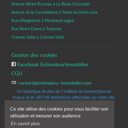
Avenue Alfred Bruneau à La Baule-Escoublac
Avenue de la Constellation à Tassin-la-Demi-Lune
Rue d'Angleterre à Montreuil-Juigné
Rue Notre Dame à Toulouse
Cranves-Sales à Cranves-Sales
Gestion des cookies
Facebook EstimateurImmobilier
CGU
Un historique de plus de 7 millions de transactions en
France et de 185138
estimations effectuées sur notre site.
Ce site utilise des cookies pour vous faciliter son
utilisation et mesurer son audience
Copyrights © 2020-2023 All Rights Reserved by Estimateur-Immobilier.
Site d'estimation immobilière gratuite et précise.
En savoir plus
Les résultats de notre analyse sont donnés à titre indicatifs et sans