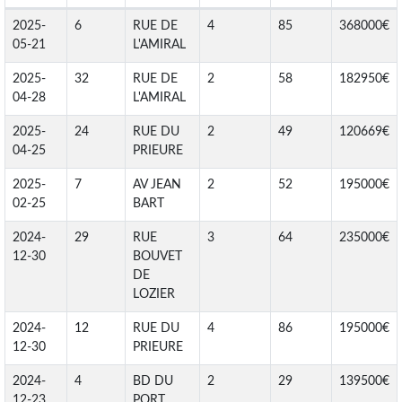
2025-
6
RUE DE
4
85
368000€
05-21
L'AMIRAL
2025-
32
RUE DE
2
58
182950€
04-28
L'AMIRAL
2025-
24
RUE DU
2
49
120669€
04-25
PRIEURE
2025-
7
AV JEAN
2
52
195000€
02-25
BART
2024-
29
RUE
3
64
235000€
12-30
BOUVET
DE
LOZIER
2024-
12
RUE DU
4
86
195000€
12-30
PRIEURE
2024-
4
BD DU
2
29
139500€
12-23
PORT