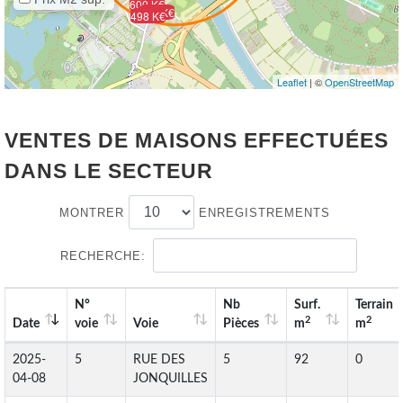
600 K€
290 K€
498 K€
Leaflet
| ©
OpenStreetMap
VENTES DE MAISONS EFFECTUÉES
DANS LE SECTEUR
MONTRER
ENREGISTREMENTS
RECHERCHE:
N°
Nb
Surf.
Terrain
2
2
Date
voie
Voie
Pièces
m
m
2025-
5
RUE DES
5
92
0
04-08
JONQUILLES