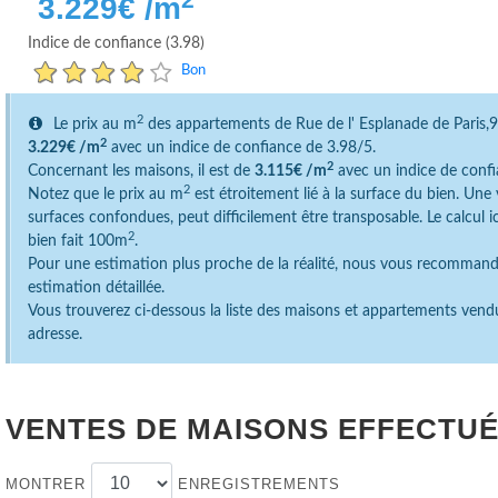
3.229
€ /m
Indice de confiance (3.98)
Bon
2
Le prix au m
des appartements de Rue de l' Esplanade de Paris
2
3.229€ /m
avec un indice de confiance de 3.98/5.
2
Concernant les maisons, il est de
3.115€ /m
avec un indice de confi
2
Notez que le prix au m
est étroitement lié à la surface du bien. Un
surfaces confondues, peut difficilement être transposable. Le calcul 
2
bien fait 100m
.
Pour une estimation plus proche de la réalité, nous vous recomman
estimation détaillée.
Vous trouverez ci-dessous la liste des maisons et appartements vend
adresse.
VENTES DE MAISONS EFFECTUÉ
MONTRER
ENREGISTREMENTS