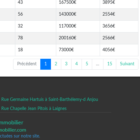
43
167500€
3895€
56
143000€
2554€
32
117000€
3656€
78
200160€
2566€
18
73000€
4056€
Précédent
1
2
3
4
5
…
15
Suivant
Rue Germaine Hartuis à Saint-Barthélemy-d Anjou
Rue Chapelle Jean Pitois à Laignes
mmobilier
tuées sur notre site.