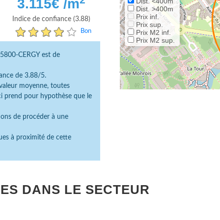
3.115
€ /m
Dist. <400m
Dist. >400m
Prix inf.
Indice de confiance (3.88)
Prix sup.
Bon
Prix M2 inf.
Prix M2 sup.
,95800-CERGY est de
ance de 3.88/5.
e valeur moyenne, toutes
ici prend pour hypothèse que le
dons de procéder à une
ues à proximité de cette
ES DANS LE SECTEUR