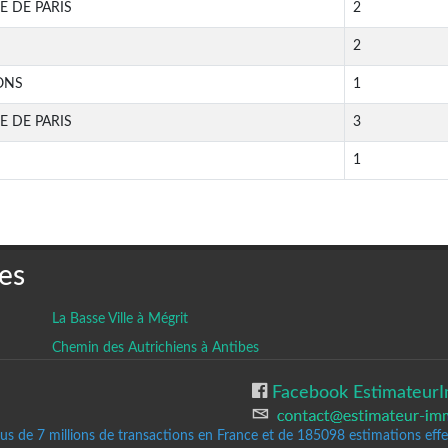
E DE PARIS
2
2
ONS
1
E DE PARIS
3
1
es
La Basse Ville à Mégrit
Chemin des Autrichiens à Antibes
Facebook EstimateurI
lus de 7 millions de transactions en France et de 185098
estimations effec