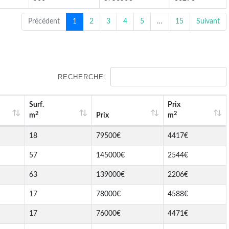
Précédent
1
2
3
4
5
…
15
Suivant
RECHERCHE:
Surf.
Prix
2
2
m
Prix
m
18
79500€
4417€
57
145000€
2544€
63
139000€
2206€
17
78000€
4588€
17
76000€
4471€