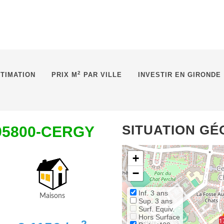
2
TIMATION
PRIX M
PAR VILLE
INVESTIR EN GIRONDE
SITUATION G
s,95800-CERGY
+
−
Inf. 3 ans
Maisons
Sup. 3 ans
Surf. Equiv.
Hors Surface
1
2