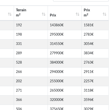
Terrain
Prix
2
2
m
Prix
m
192
143860€
1581€
198
295000€
2783€
331
314550€
3054€
289
279900€
3834€
528
384000€
2763€
266
294000€
2911€
202
255000€
2257€
271
265000€
3118€
366
320000€
3596€
506
375650€
3029€