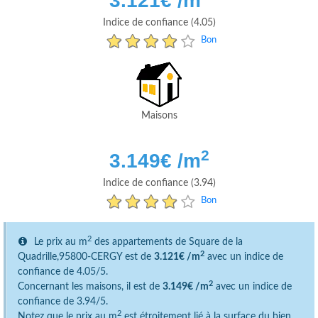
3.121
€ /m
Indice de confiance (4.05)
Bon
Maisons
2
3.149
€ /m
Indice de confiance (3.94)
Bon
2
Le prix au m
des appartements de Square de la
2
Quadrille,95800-CERGY est de
3.121€ /m
avec un indice de
confiance de 4.05/5.
2
Concernant les maisons, il est de
3.149€ /m
avec un indice de
confiance de 3.94/5.
2
Notez que le prix au m
est étroitement lié à la surface du bien.