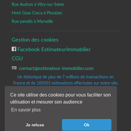
Rue Audran à Vitry-sur-Seine
Hent Goas Craca à Plouézec
Rue paradis à Marseille
Gestion des cookies
Facebook EstimateurImmobilier
CGU
Un historique de plus de 7 millions de transactions en
France et de 185055
estimations effectuées sur notre site.
Ce site utilise des cookies pour vous faciliter son
utilisation et mesurer son audience
Copyrights © 2020-2023 All Rights Reserved by Estimateur-Immobilier.
Site d'estimation immobilière gratuite et précise.
En savoir plus
Les résultats de notre analyse sont donnés à titre indicatifs et sans
engagement de notre part.
Je refuse
Ok
Nos avis de valeur ne constituent pas une expertise immobilière.