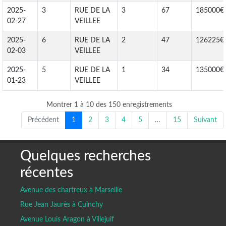
2025-
3
RUE DE LA
3
67
185000€
02-27
VEILLEE
2025-
6
RUE DE LA
2
47
126225€
02-03
VEILLEE
2025-
5
RUE DE LA
1
34
135000€
01-23
VEILLEE
Montrer 1 à 10 des 150 enregistrements
Précédent
1
2
3
4
5
…
15
Suivant
Quelques recherches
récentes
Avenue des chartreux à Marseille
Rue Jean Jaurès à Cuinchy
Avenue Louis Aragon à Villejuif