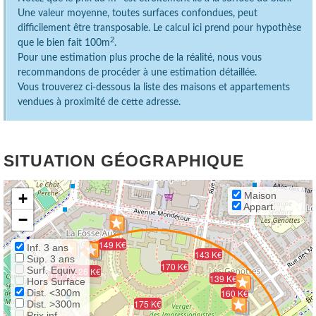
Une valeur moyenne, toutes surfaces confondues, peut
difficilement être transposable. Le calcul ici prend pour hypothèse
2
que le bien fait 100m
.
Pour une estimation plus proche de la réalité, nous vous
recommandons de procéder à une estimation détaillée.
Vous trouverez ci-dessous la liste des maisons et appartements
vendues à proximité de cette adresse.
SITUATION GÉOGRAPHIQUE
+
Maison
Appart.
−
195 K€
149 K€
Inf. 3 ans
143 K€
Sup. 3 ans
94 K€
170 K€
185 K€
Surf. Equiv.
125 K€
126 K€
117 K€
139 K€
Hors Surface
Dist. <300m
160 K€
175 K€
Dist. >300m
Prix inf.