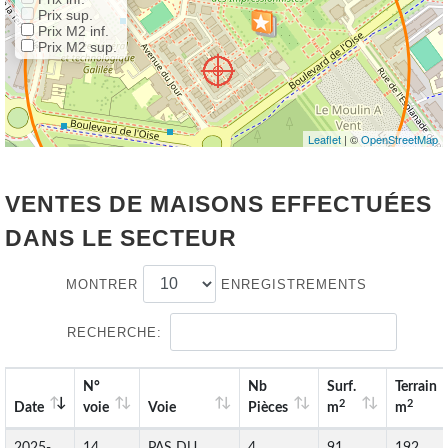
Prix sup.
Prix M2 inf.
Prix M2 sup.
Leaflet
| ©
OpenStreetMap
VENTES DE MAISONS EFFECTUÉES
DANS LE SECTEUR
MONTRER
ENREGISTREMENTS
RECHERCHE:
N°
Nb
Surf.
Terrain
2
2
Date
voie
Voie
Pièces
m
m