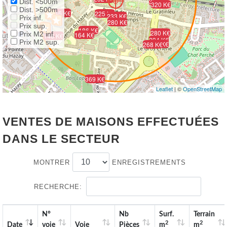
328 K€
Dist. <500m
320 K€
Dist. >500m
183 K€
172 K€
146 K€
225 K€
233 K€
Prix inf.
280 K€
Prix sup.
186 K€
280 K€
Prix M2 inf.
164 K€
185 K€
172 K€
146 K€
294 K€
Prix M2 sup.
284 K€
268 K€
369 K€
Leaflet
| ©
OpenStreetMap
VENTES DE MAISONS EFFECTUÉES
DANS LE SECTEUR
MONTRER
ENREGISTREMENTS
RECHERCHE:
N°
Nb
Surf.
Terrain
2
2
Date
voie
Voie
Pièces
m
m