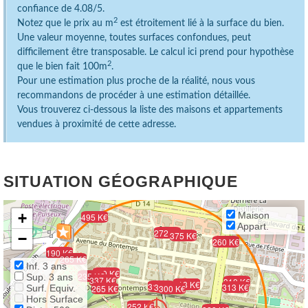
confiance de 4.08/5.
2
Notez que le prix au m
est étroitement lié à la surface du bien.
Une valeur moyenne, toutes surfaces confondues, peut
difficilement être transposable. Le calcul ici prend pour hypothèse
2
que le bien fait 100m
.
Pour une estimation plus proche de la réalité, nous vous
recommandons de procéder à une estimation détaillée.
Vous trouverez ci-dessous la liste des maisons et appartements
vendues à proximité de cette adresse.
SITUATION GÉOGRAPHIQUE
+
Maison
495 K€
Appart.
272 K€
375 K€
−
260 K€
190 K€
265 K€
Inf. 3 ans
290 K€
235 K€
Sup. 3 ans
337 K€
310 K€
190 K€
199 K€
202 K€
203 K€
218 K€
315 K€
300 K€
313 K€
Surf. Equiv.
265 K€
300 K€
Hors Surface
265 K€
252 K€