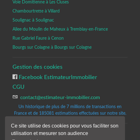
Voie Domitienne à Les Cluses
Chambourtrette à Villard
Soulignac à Soulignac
Allee du Moulin de Maheux à Tremblay-en-France
Rue Gabriel Faure à Cenon
Bourgs sur Colagne à Bourgs sur Colagne
Gestion des cookies
Facebook EstimateurImmobilier
CGU
Un historique de plus de 7 millions de transactions en
France et de 185081
estimations effectuées sur notre site.
Ce site utilise des cookies pour vous faciliter son
utilisation et mesurer son audience
Copyrights © 2020-2023 All Rights Reserved by Estimateur-Immobilier.
Site d'estimation immobilière gratuite et précise.