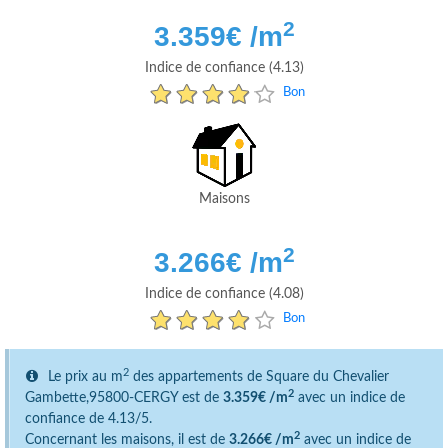
2
3.359
€ /m
Indice de confiance (4.13)
Bon
Maisons
2
3.266
€ /m
Indice de confiance (4.08)
Bon
2
Le prix au m
des appartements de Square du Chevalier
2
Gambette,95800-CERGY est de
3.359€ /m
avec un indice de
confiance de 4.13/5.
2
Concernant les maisons, il est de
3.266€ /m
avec un indice de