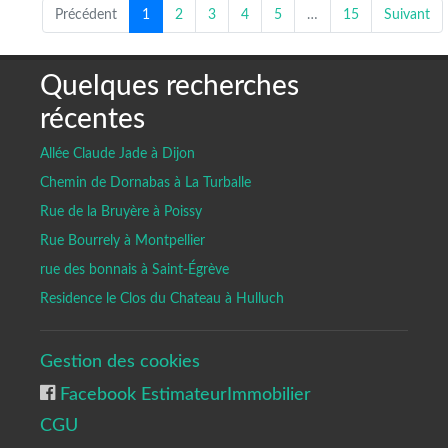
Précédent
1
2
3
4
5
…
15
Suivant
Quelques recherches
récentes
Allée Claude Jade à Dijon
Chemin de Dornabas à La Turballe
Rue de la Bruyère à Poissy
Rue Bourrely à Montpellier
rue des bonnais à Saint-Égrève
Residence le Clos du Chateau à Hulluch
Gestion des cookies
Facebook EstimateurImmobilier
CGU