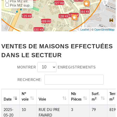
Prix M2 inf.
227 K€
Prix M2 sup.
166 K€
344 K€
150 K€
125 K€
128 K€
489 K€
330 K€
Leaflet
| ©
OpenStreetMap
VENTES DE MAISONS EFFECTUÉES
DANS LE SECTEUR
MONTRER
ENREGISTREMENTS
RECHERCHE:
N°
Nb
Surf.
Terr
2
2
Date
voie
Voie
Pièces
m
m
2025-
10
RUE DU PRE
3
79
819
05-20
FAVARD