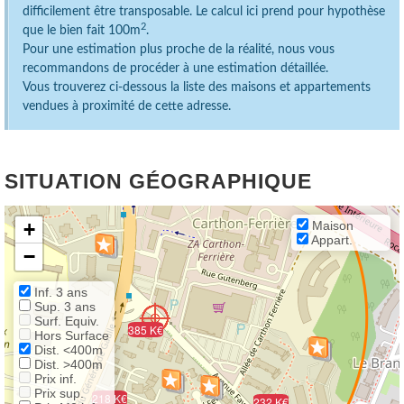
difficilement être transposable. Le calcul ici prend pour hypothèse
2
que le bien fait 100m
.
Pour une estimation plus proche de la réalité, nous vous
recommandons de procéder à une estimation détaillée.
Vous trouverez ci-dessous la liste des maisons et appartements
vendues à proximité de cette adresse.
SITUATION GÉOGRAPHIQUE
+
Maison
Appart.
−
Inf. 3 ans
Sup. 3 ans
Surf. Equiv.
385 K€
Hors Surface
Dist. <400m
Dist. >400m
Prix inf.
Prix sup.
218 K€
232 K€