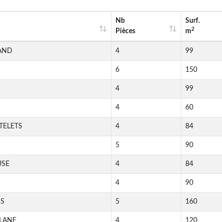
Nb
Surf.
2
Pièces
m
IAND
4
99
6
150
4
99
4
60
TELETS
4
84
5
90
USE
4
84
4
90
IS
5
160
LANE
4
120