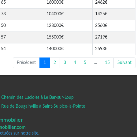
65
160000€
2462€
73
104000€
1425€
50
128000€
2560€
57
155000€
2719€
54
140000€
2593€
Précédent
1
2
3
4
5
…
15
Suivant
Chemin des Lucioles à Le Bar-sur-Loup
Rue de Bougainville à Saint-Sulpice-la-Pointe
mmobilier
tuées sur notre site.