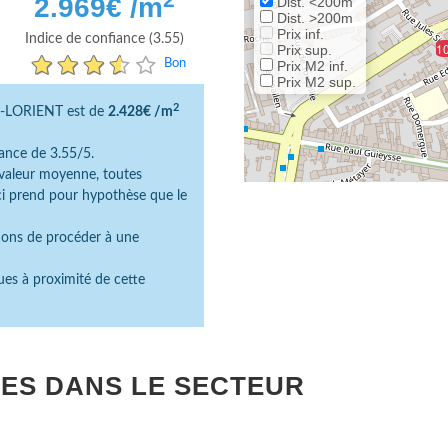
2.969
€ /m
Dist. <200m
Dist. >200m
Prix inf.
Indice de confiance (3.55)
1
Prix sup.
Bon
Prix M2 inf.
Prix M2 sup.
2
0-LORIENT est de
2.428€ /m
ance de 3.55/5.
e valeur moyenne, toutes
ici prend pour hypothèse que le
dons de procéder à une
ues à proximité de cette
ES DANS LE SECTEUR