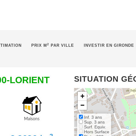
2
TIMATION
PRIX M
PAR VILLE
INVESTIR EN GIRONDE
SITUATION G
100-LORIENT
+
−
Inf. 3 ans
Maisons
Sup. 3 ans
Surf. Equiv.
Hors Surface
2