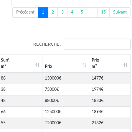
Précédent
1
2
3
4
5
…
15
Suivant
RECHERCHE:
Surf.
Prix
2
2
m
Prix
m
88
130000€
1477€
38
75000€
1974€
48
88000€
1833€
66
125000€
1894€
55
120000€
2182€