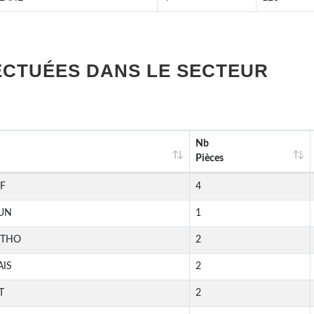
ECTUÉES DANS LE SECTEUR
Nb
Pièces
F
4
UN
1
RTHO
2
IS
2
T
2