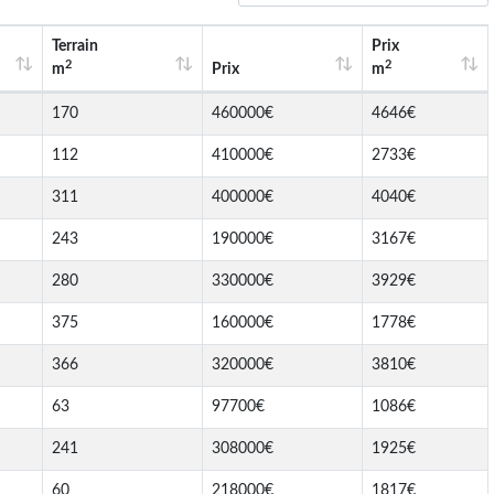
Terrain
Prix
2
2
m
Prix
m
170
460000€
4646€
112
410000€
2733€
311
400000€
4040€
243
190000€
3167€
280
330000€
3929€
375
160000€
1778€
366
320000€
3810€
63
97700€
1086€
241
308000€
1925€
60
218000€
1817€