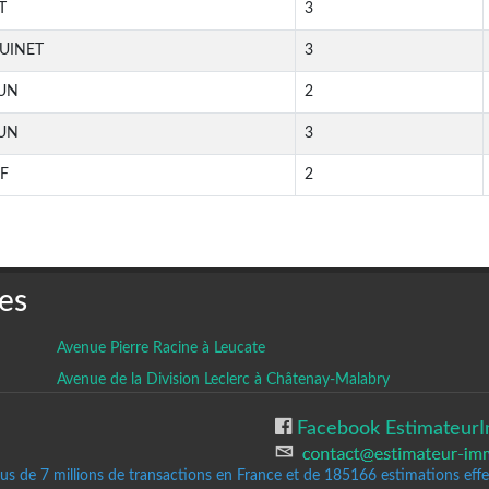
T
3
UINET
3
UN
2
UN
3
F
2
es
Avenue Pierre Racine à Leucate
Avenue de la Division Leclerc à Châtenay-Malabry
Facebook EstimateurI
lus de 7 millions de transactions en France et de 185166
estimations effec