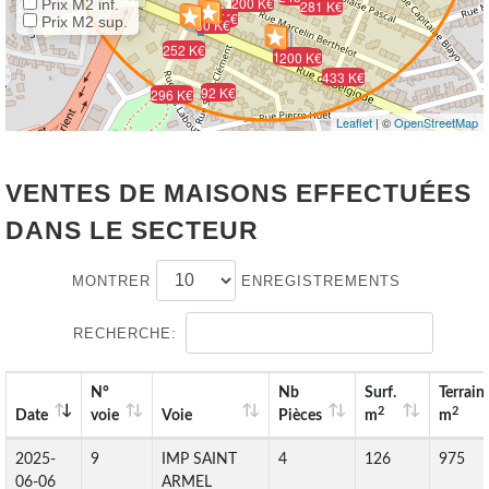
200 K€
Prix M2 inf.
281 K€
73 K€
Prix M2 sup.
80 K€
252 K€
153 K€
200 K€
433 K€
92 K€
296 K€
Leaflet
| ©
OpenStreetMap
VENTES DE MAISONS EFFECTUÉES
DANS LE SECTEUR
MONTRER
ENREGISTREMENTS
RECHERCHE:
N°
Nb
Surf.
Terrain
2
2
Date
voie
Voie
Pièces
m
m
2025-
9
IMP SAINT
4
126
975
06-06
ARMEL