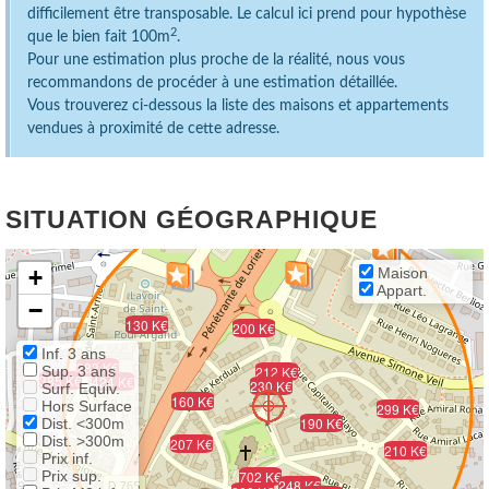
difficilement être transposable. Le calcul ici prend pour hypothèse
2
que le bien fait 100m
.
Pour une estimation plus proche de la réalité, nous vous
recommandons de procéder à une estimation détaillée.
Vous trouverez ci-dessous la liste des maisons et appartements
vendues à proximité de cette adresse.
SITUATION GÉOGRAPHIQUE
+
Maison
Appart.
−
130 K€
200 K€
Inf. 3 ans
283 K€
Sup. 3 ans
212 K€
385 K€
424 K€
230 K€
Surf. Equiv.
160 K€
Hors Surface
299 K€
190 K€
Dist. <300m
Dist. >300m
207 K€
210 K€
Prix inf.
Prix sup.
702 K€
248 K€