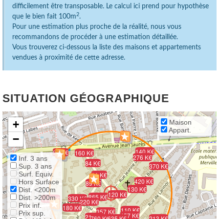
difficilement être transposable. Le calcul ici prend pour hypothèse
2
que le bien fait 100m
.
Pour une estimation plus proche de la réalité, nous vous
recommandons de procéder à une estimation détaillée.
Vous trouverez ci-dessous la liste des maisons et appartements
vendues à proximité de cette adresse.
SITUATION GÉOGRAPHIQUE
+
Maison
Appart.
−
140 K€
97 K€
160 K€
276 K€
Inf. 3 ans
84 K€
370 K€
Sup. 3 ans
Surf. Equiv.
81 K€
420 K€
Hors Surface
89 K€
130 K€
Dist. <200m
120 K€
865 K€
Dist. >200m
330 K€
165 K€
220 K€
Prix inf.
180 K€
110 K€
357 K€
Prix sup.
457 K€
210 K€
760 K€
635 K€
213 K€