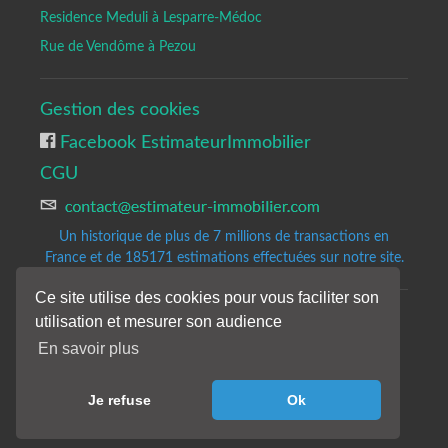
Residence Meduli à Lesparre-Médoc
Rue de Vendôme à Pezou
Gestion des cookies
Facebook EstimateurImmobilier
CGU
Un historique de plus de 7 millions de transactions en
France et de 185171
estimations effectuées sur notre site.
Ce site utilise des cookies pour vous faciliter son
utilisation et mesurer son audience
Copyrights © 2020-2023 All Rights Reserved by Estimateur-Immobilier.
Site d'estimation immobilière gratuite et précise.
En savoir plus
Les résultats de notre analyse sont donnés à titre indicatifs et sans
engagement de notre part.
Je refuse
Ok
Nos avis de valeur ne constituent pas une expertise immobilière.