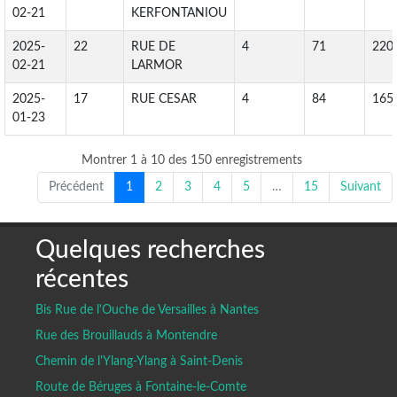
02-21
KERFONTANIOU
2025-
22
RUE DE
4
71
220
02-21
LARMOR
2025-
17
RUE CESAR
4
84
165
01-23
Montrer 1 à 10 des 150 enregistrements
Précédent
1
2
3
4
5
…
15
Suivant
Quelques recherches
récentes
Bis Rue de l'Ouche de Versailles à Nantes
Rue des Brouillauds à Montendre
Chemin de l'Ylang-Ylang à Saint-Denis
Route de Béruges à Fontaine-le-Comte