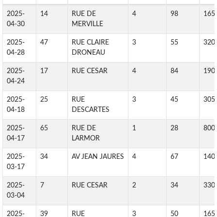
2025-
14
RUE DE
4
98
165
04-30
MERVILLE
2025-
47
RUE CLAIRE
3
55
320
04-28
DRONEAU
2025-
17
RUE CESAR
4
84
190
04-24
2025-
25
RUE
3
45
305
04-18
DESCARTES
2025-
65
RUE DE
1
28
800
04-17
LARMOR
2025-
34
AV JEAN JAURES
4
67
140
03-17
2025-
7
RUE CESAR
2
34
330
03-04
2025-
39
RUE
3
50
165