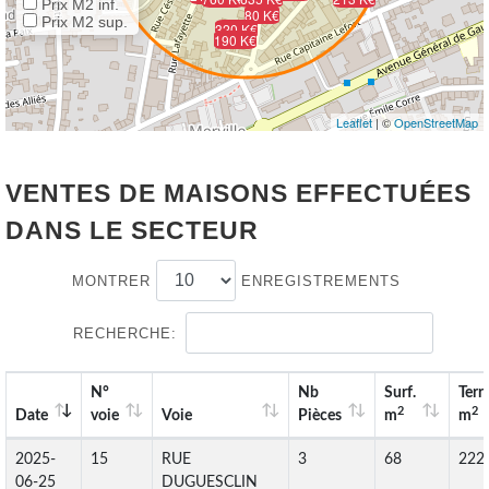
Prix M2 inf.
80 K€
Prix M2 sup.
320 K€
190 K€
Leaflet
| ©
OpenStreetMap
VENTES DE MAISONS EFFECTUÉES
DANS LE SECTEUR
MONTRER
ENREGISTREMENTS
RECHERCHE:
N°
Nb
Surf.
Terr
2
2
Date
voie
Voie
Pièces
m
m
2025-
15
RUE
3
68
222
06-25
DUGUESCLIN