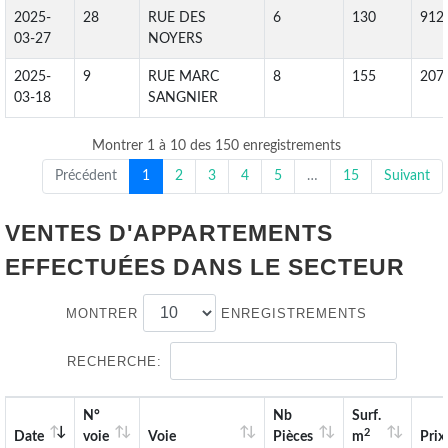
2025-
28
RUE DES
6
130
912
03-27
NOYERS
2025-
9
RUE MARC
8
155
207
03-18
SANGNIER
Montrer 1 à 10 des 150 enregistrements
Précédent
1
2
3
4
5
…
15
Suivant
VENTES D'APPARTEMENTS
EFFECTUÉES DANS LE SECTEUR
MONTRER
ENREGISTREMENTS
RECHERCHE:
N°
Nb
Surf.
2
Date
voie
Voie
Pièces
m
Prix