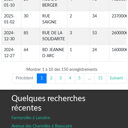
01-10
BERGER
2025-
30
RUE
2
34
237000€
01-02
SAIGNE
2024-
85
RUE DE LA
3
53
260000€
12-30
SOLIDARITE
2024-
64
BD JEANNE
1
24
160000€
12-27
D ARC
Montrer 1 à 10 des 150 enregistrements
Précédent
1
2
3
4
5
…
15
Suivant
Quelques recherches
récentes
Farreyrolles à Lanobre
Avenue des Charmilles à Beaucaire