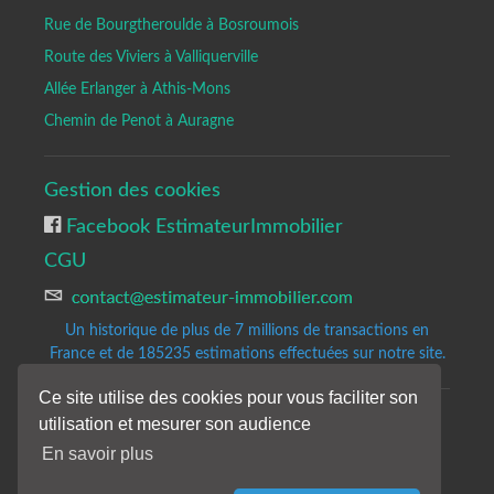
Rue de Bourgtheroulde à Bosroumois
Route des Viviers à Valliquerville
Allée Erlanger à Athis-Mons
Chemin de Penot à Auragne
Gestion des cookies
Facebook EstimateurImmobilier
CGU
Un historique de plus de 7 millions de transactions en
France et de 185235
estimations effectuées sur notre site.
Ce site utilise des cookies pour vous faciliter son
utilisation et mesurer son audience
Copyrights © 2020-2023 All Rights Reserved by Estimateur-Immobilier.
Site d'estimation immobilière gratuite et précise.
En savoir plus
Les résultats de notre analyse sont donnés à titre indicatifs et sans
engagement de notre part.