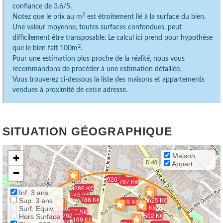
confiance de 3.6/5.
2
Notez que le prix au m
est étroitement lié à la surface du bien.
Une valeur moyenne, toutes surfaces confondues, peut
difficilement être transposable. Le calcul ici prend pour hypothèse
2
que le bien fait 100m
.
Pour une estimation plus proche de la réalité, nous vous
recommandons de procéder à une estimation détaillée.
Vous trouverez ci-dessous la liste des maisons et appartements
vendues à proximité de cette adresse.
SITUATION GÉOGRAPHIQUE
+
Maison
Appart.
−
920 K€
787 K€
286 K€
Inf. 3 ans
145 K€
786 K€
625 K€
Sup. 3 ans
149 K€
473 K€
Surf. Equiv.
155 K€
500 K€
292 K€
502 K€
Hors Surface
169 K€
365 K€