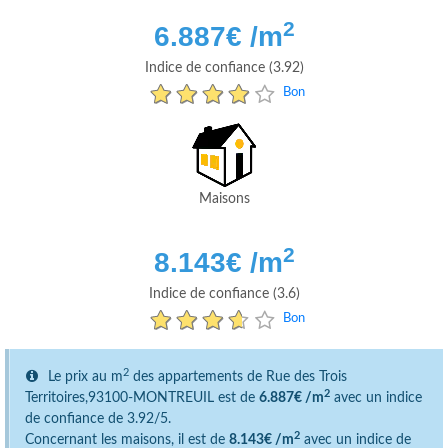
2
6.887
€ /m
Indice de confiance (3.92)
Bon
Maisons
2
8.143
€ /m
Indice de confiance (3.6)
Bon
2
Le prix au m
des appartements de Rue des Trois
2
Territoires,93100-MONTREUIL est de
6.887€ /m
avec un indice
de confiance de 3.92/5.
2
Concernant les maisons, il est de
8.143€ /m
avec un indice de