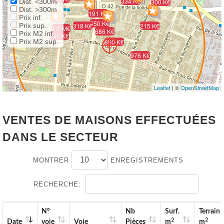
334 K€
Dist. <300m
300 K€
Dist. >300m
191 K€
Prix inf.
650 K€
Prix sup.
318 K€
215 K€
1.1 M€
686 K€
Prix M2 inf.
747 K€
Prix M2 sup.
850 K€
976 K€
Leaflet
| ©
OpenStreetMap
VENTES DE MAISONS EFFECTUÉES
DANS LE SECTEUR
MONTRER
ENREGISTREMENTS
RECHERCHE:
N°
Nb
Surf.
Terrain
2
2
Date
voie
Voie
Pièces
m
m