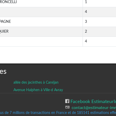
RONCELLI
1
4
SPAGNE
3
QUIER
2
4
es
allée des jacinthes à Canéjan
Avenue Halphen à Ville-d Avray
Facebook EstimateurI
lus de 7 millions de transactions en France et de 185141
estimations effec