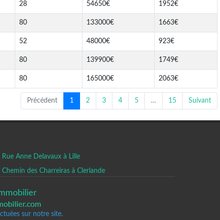
28
54650€
1952€
80
133000€
1663€
52
48000€
923€
80
139900€
1749€
80
165000€
2063€
Précédent
1
2
3
4
5
…
15
Suivant
Rue Anne Delavaux à Lille
Chemin des Charreiras à Clerlande
mmobilier
tuées sur notre site.