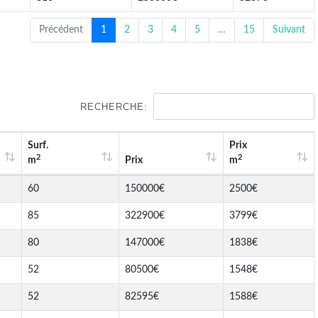
Précédent
1
2
3
4
5
…
15
Suivant
RECHERCHE:
Surf.
Prix
2
2
m
Prix
m
60
150000€
2500€
85
322900€
3799€
80
147000€
1838€
52
80500€
1548€
52
82595€
1588€