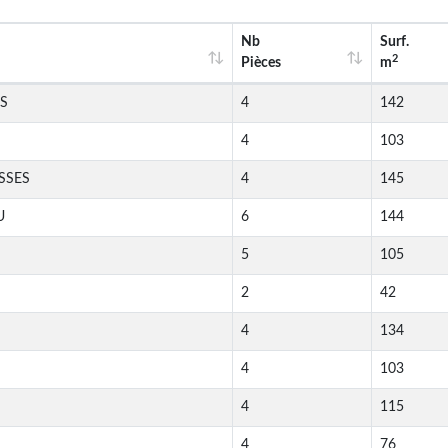
Nb
Surf.
2
Pièces
m
S
4
142
4
103
SSES
4
145
U
6
144
5
105
2
42
4
134
4
103
4
115
4
76