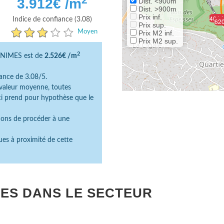
3.912
€ /m
Dist. <900m
Dist. >900m
Prix inf.
401 
Indice de confiance (3.08)
62
Prix sup.
Moyen
Prix M2 inf.
Prix M2 sup.
2
0-NIMES est de
2.526€ /m
ance de 3.08/5.
e valeur moyenne, toutes
ici prend pour hypothèse que le
dons de procéder à une
ues à proximité de cette
ES DANS LE SECTEUR