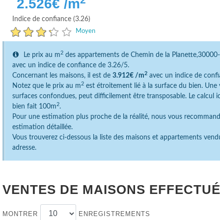
2.526
€ /m
Indice de confiance (3.26)
Moyen
2
Le prix au m
des appartements de Chemin de la Planette,3000
avec un indice de confiance de 3.26/5.
2
Concernant les maisons, il est de
3.912€ /m
avec un indice de confi
2
Notez que le prix au m
est étroitement lié à la surface du bien. Un
surfaces confondues, peut difficilement être transposable. Le calcul 
2
bien fait 100m
.
Pour une estimation plus proche de la réalité, nous vous recomman
estimation détaillée.
Vous trouverez ci-dessous la liste des maisons et appartements vend
adresse.
VENTES DE MAISONS EFFECTUÉ
MONTRER
ENREGISTREMENTS