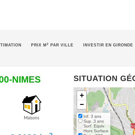
2
TIMATION
PRIX M
PAR VILLE
INVESTIR EN GIRONDE
SITUATION G
000-NIMES
+
−
Inf. 3 ans
Maisons
Sup. 3 ans
55
Surf. Equiv.
Hors Surface
2