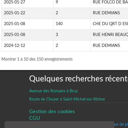
2025-01-27
9
RUE FOLCO DE BA
2025-01-22
2
RUE DEMIANS
2025-01-08
140
CHE DU QRT D E
2025-01-08
3
RUE HENRI BEAU
2024-12-12
2
RUE DEMIANS
Montrer 1 à 10 des 150 enregistrements
Quelques recherches récent
Avenue des Romains à Bruz
Route de Chuyer à Saint-Michel-sur-Rhône
Gestion des cookies
CGU
Un historique de p