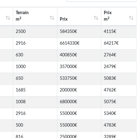
Terrain
Prix
2
2
m
Prix
m
2500
584350€
4115€
2916
6614330€
64217€
630
400850€
2764€
1000
357000€
2479€
650
533750€
5083€
1685
200000€
4762€
1008
680000€
5075€
2916
550000€
5340€
500
550000€
4783€
816
250000€
3289€