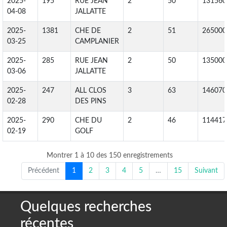
2025-
195
RUE JEAN
2
50
131560
04-08
JALLATTE
2025-
1381
CHE DE
2
51
265000
03-25
CAMPLANIER
2025-
285
RUE JEAN
2
50
135000
03-06
JALLATTE
2025-
247
ALL CLOS
3
63
146070
02-28
DES PINS
2025-
290
CHE DU
2
46
114417
02-19
GOLF
Montrer 1 à 10 des 150 enregistrements
Précédent
1
2
3
4
5
…
15
Suivant
Quelques recherches
récentes