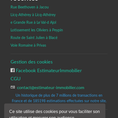
Rue Beethoven à Jacou
Licq-Athérey à Licq-Athérey
e Grande Rue à Le Val-d Ajol
Lotissement les Oliviers à Peypin
Route de Saint Julien à Blacé
Voie Romaine à Privas
Gestion des cookies
Facebook EstimateurImmobilier
CGU
Un historique de plus de 7 millions de transactions en
France et de 185198
estimations effectuées sur notre site.
Ce site utilise des cookies pour vous faciliter son
utilisation et mesurer son audience
Copyrights © 2020-2023 All Rights Reserved by Estimateur-Immobilier.