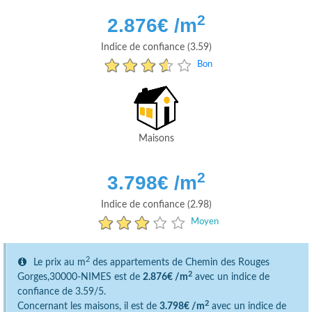
2
2.876
€ /m
Indice de confiance (3.59)
Bon
Maisons
2
3.798
€ /m
Indice de confiance (2.98)
Moyen
2
Le prix au m
des appartements de Chemin des Rouges
2
Gorges,30000-NIMES est de
2.876€ /m
avec un indice de
confiance de 3.59/5.
2
Concernant les maisons, il est de
3.798€ /m
avec un indice de