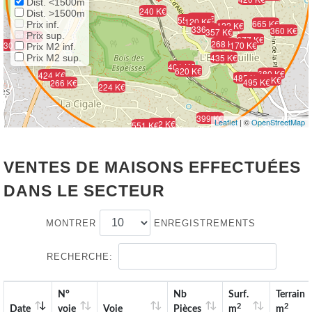
Dist. <1500m
240 K€
Dist. >1500m
584 K€
55 K€
120 K€
665 K€
Prix inf.
122 K€
336 K€
360 K€
357 K€
Prix sup.
925 K€
677 K€
268 K€
530 K€
170 K€
Prix M2 inf.
435 K€
Prix M2 sup.
401 K€
620 K€
680 K€
424 K€
485 K€
414 K€
495 K€
266 K€
224 K€
399 K€
Leaflet
| ©
OpenStreetMap
202 K€
551 K€
VENTES DE MAISONS EFFECTUÉES
DANS LE SECTEUR
MONTRER
ENREGISTREMENTS
RECHERCHE:
N°
Nb
Surf.
Terrain
2
2
Date
voie
Voie
Pièces
m
m