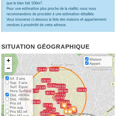
2
que le bien fait 100m
.
Pour une estimation plus proche de la réalité, nous vous
recommandons de procéder à une estimation détaillée.
Vous trouverez ci-dessous la liste des maisons et appartements
vendues à proximité de cette adresse.
SITUATION GÉOGRAPHIQUE
+
Maison
Appart.
−
534 K€
759 K€
Inf. 3 ans
200 K€
Sup. 3 ans
422 K€
150 K€
465 K€
Surf. Equiv.
373 K€
724 K€
207 K€
982 K€
Hors Surface
360 K€
287 K€
360 K€
Dist. <800m
293 K€
Dist. >800m
390 K€
413 K€
243 K€
Prix inf.
617 K€
543 K€
781 K€
Prix sup.
465 K€
180 K€
Prix M2 inf.
358 K€
239 K€
250 K€
Prix M2 sup.