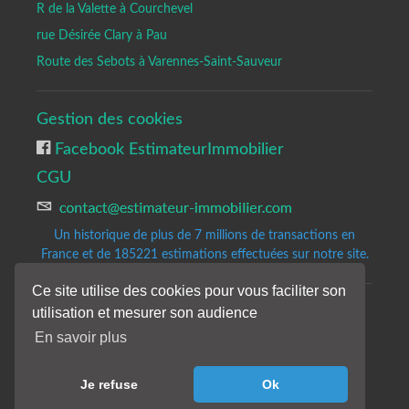
R de la Valette à Courchevel
rue Désirée Clary à Pau
Route des Sebots à Varennes-Saint-Sauveur
Gestion des cookies
Facebook EstimateurImmobilier
CGU
Un historique de plus de 7 millions de transactions en
France et de 185221
estimations effectuées sur notre site.
Ce site utilise des cookies pour vous faciliter son
utilisation et mesurer son audience
Copyrights © 2020-2023 All Rights Reserved by Estimateur-Immobilier.
Site d'estimation immobilière gratuite et précise.
En savoir plus
Les résultats de notre analyse sont donnés à titre indicatifs et sans
engagement de notre part.
Je refuse
Ok
Nos avis de valeur ne constituent pas une expertise immobilière.