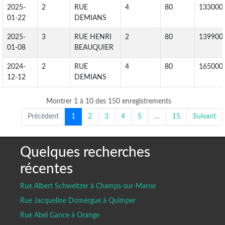
2025-
2
RUE
4
80
133000
01-22
DEMIANS
2025-
3
RUE HENRI
2
80
139900
01-08
BEAUQUIER
2024-
2
RUE
4
80
165000
12-12
DEMIANS
Montrer 1 à 10 des 150 enregistrements
Précédent
1
2
3
4
5
…
15
Suivant
Quelques recherches
récentes
Rue Albert Schweitzer à Champs-sur-Marne
Rue Jacqueline Domergue à Quimper
Rue Abel Gance à Orange