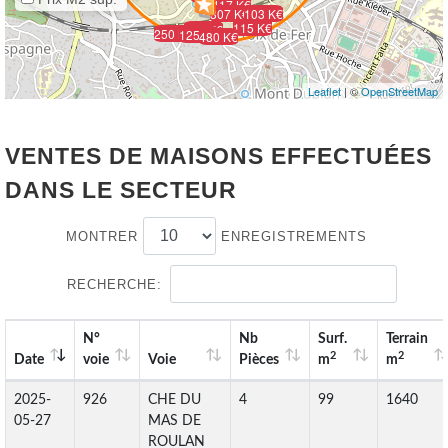
417 K€
307 K€
103 K€
115 K€
140 K€
250 K€
125 K€
480 K€
Leaflet
| ©
OpenStreetMap
VENTES DE MAISONS EFFECTUÉES
DANS LE SECTEUR
MONTRER
ENREGISTREMENTS
RECHERCHE:
N°
Nb
Surf.
Terrain
2
2
Date
voie
Voie
Pièces
m
m
2025-
926
CHE DU
4
99
1640
05-27
MAS DE
ROULAN