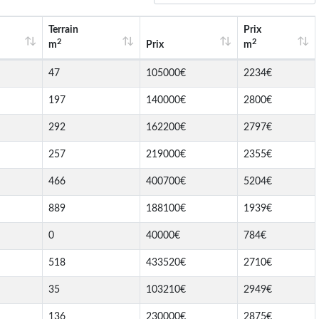
Terrain
Prix
2
2
m
Prix
m
47
105000€
2234€
197
140000€
2800€
292
162200€
2797€
257
219000€
2355€
466
400700€
5204€
889
188100€
1939€
0
40000€
784€
518
433520€
2710€
35
103210€
2949€
136
230000€
2875€