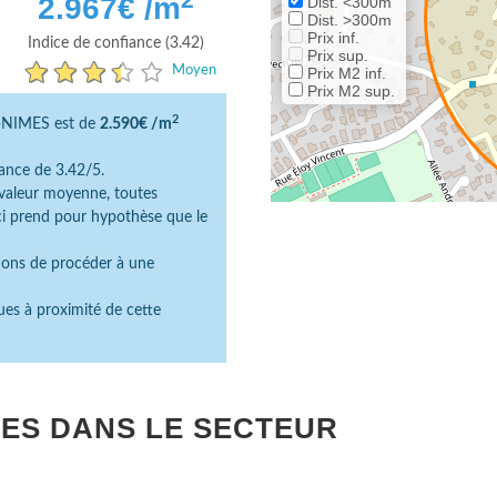
2.967
€ /m
Dist. <300m
Dist. >300m
Prix inf.
Indice de confiance (3.42)
Prix sup.
Moyen
Prix M2 inf.
Prix M2 sup.
2
0-NIMES est de
2.590€ /m
ance de 3.42/5.
e valeur moyenne, toutes
ici prend pour hypothèse que le
dons de procéder à une
ues à proximité de cette
ES DANS LE SECTEUR