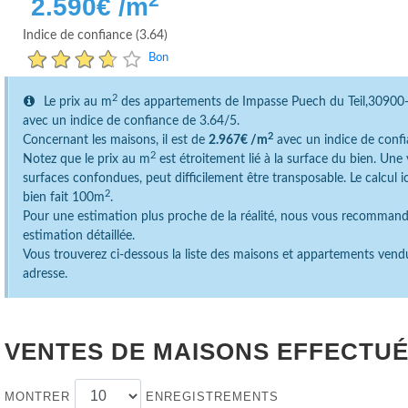
2.590
€ /m
Indice de confiance (3.64)
Bon
2
Le prix au m
des appartements de Impasse Puech du Teil,3090
avec un indice de confiance de 3.64/5.
2
Concernant les maisons, il est de
2.967€ /m
avec un indice de confi
2
Notez que le prix au m
est étroitement lié à la surface du bien. Un
surfaces confondues, peut difficilement être transposable. Le calcul 
2
bien fait 100m
.
Pour une estimation plus proche de la réalité, nous vous recomman
estimation détaillée.
Vous trouverez ci-dessous la liste des maisons et appartements vend
adresse.
VENTES DE MAISONS EFFECTUÉ
MONTRER
ENREGISTREMENTS