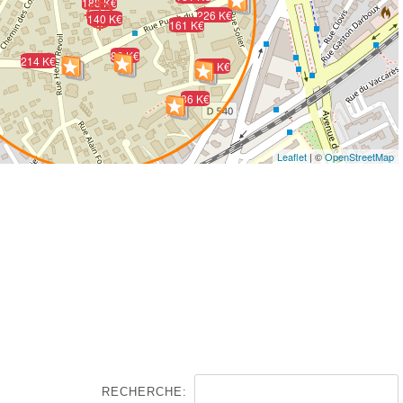
188 K€
226 K€
140 K€
161 K€
86 K€
214 K€
150 K€
86 K€
Leaflet
| ©
OpenStreetMap
RECHERCHE: