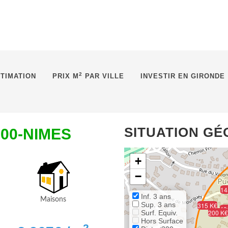
2
TIMATION
PRIX M
PAR VILLE
INVESTIR EN GIRONDE
SITUATION G
900-NIMES
+
−
14
Inf. 3 ans
Maisons
Sup. 3 ans
315 K€
40
200 K€
Surf. Equiv.
Hors Surface
2