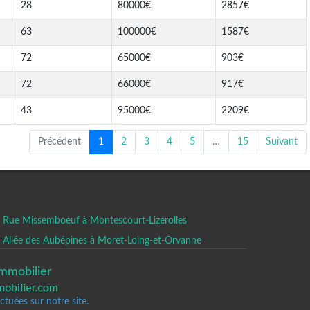
28
80000€
2857€
63
100000€
1587€
72
65000€
903€
72
66000€
917€
43
95000€
2209€
Précédent
1
2
3
4
5
…
15
Suivant
Rue Missemboeuf à Montescourt-Lizerolles
Allée des Aubépines à Moret-Loing-et-Orvanne
mmobilier
tuées sur notre site.