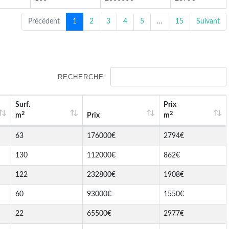
Précédent
1
2
3
4
5
…
15
Suivant
RECHERCHE:
Surf.
Prix
2
2
m
Prix
m
63
176000€
2794€
130
112000€
862€
122
232800€
1908€
60
93000€
1550€
22
65500€
2977€