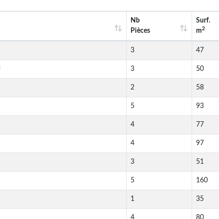
Nb
Surf.
2
Pièces
m
3
47
U
3
50
2
58
5
93
4
77
4
97
3
51
5
160
1
35
4
80