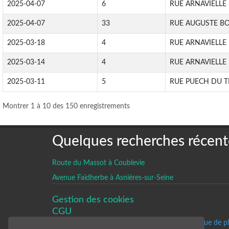
2025-04-07
6
RUE ARNAVIELLE
2025-04-07
33
RUE AUGUSTE B
2025-03-18
4
RUE ARNAVIELLE
2025-03-14
4
RUE ARNAVIELLE
2025-03-11
5
RUE PUECH DU T
Montrer 1 à 10 des 150 enregistrements
Quelques recherches récent
Route du Massot à Coublevie
Avenue Faidherbe à Asnières-sur-Seine
Gestion des cookies
CGU
Un historique de p