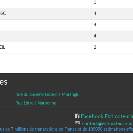
1
OSC
4
4
4
EIL
2
es
Rue du Général Leclerc à Morangis
Rue Littre à Narbonne
Facebook EstimateurI
lus de 7 millions de transactions en France et de 185050
estimations effec