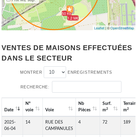
50 K€
1.2 M€
Leaflet
| ©
OpenStreetMap
VENTES DE MAISONS EFFECTUÉES
DANS LE SECTEUR
MONTRER
ENREGISTREMENTS
RECHERCHE:
N°
Nb
Surf.
Terrain
2
2
Date
voie
Voie
Pièces
m
m
2025-
14
RUE DES
4
72
189
06-04
CAMPANULES