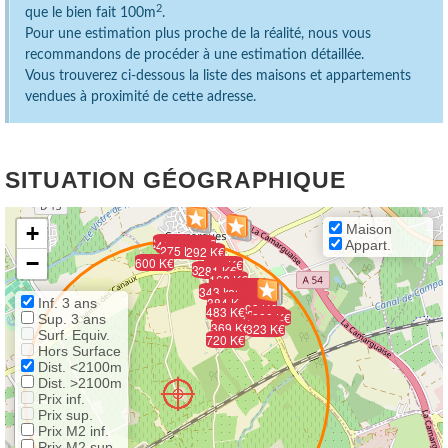
2
que le bien fait 100m
.
Pour une estimation plus proche de la réalité, nous vous
recommandons de procéder à une estimation détaillée.
Vous trouverez ci-dessous la liste des maisons et appartements
vendues à proximité de cette adresse.
SITUATION GÉOGRAPHIQUE
+
Maison
205 K€
320 K€
162 K€
150 K€
489 K€
Appart.
28 K€
339 K€
275 K€
292 K€
−
600 K€
332 K€
330 K€
281 K€
168 K€
219 K€
200 K€
213 K€
230 K€
295 K€
343 K€
277 K€
252 K€
241 K€
256 K€
351 K€
155 K€
248 K€
384 K€
Inf. 3 ans
222 K€
193 K€
483 K€
248 K€
280 K€
Sup. 3 ans
112 K€
369 K€
323 K€
Surf. Equiv.
720 K€
Hors Surface
Dist. <2100m
Dist. >2100m
Prix inf.
Prix sup.
Prix M2 inf.
Prix M2 sup.