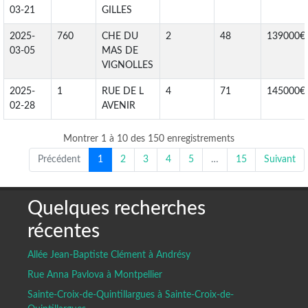
03-21
GILLES
2025-
760
CHE DU
2
48
139000€
03-05
MAS DE
VIGNOLLES
2025-
1
RUE DE L
4
71
145000€
02-28
AVENIR
Montrer 1 à 10 des 150 enregistrements
Précédent
1
2
3
4
5
…
15
Suivant
Quelques recherches
récentes
Allée Jean-Baptiste Clément à Andrésy
Rue Anna Pavlova à Montpellier
Sainte-Croix-de-Quintillargues à Sainte-Croix-de-