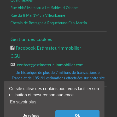
Quintillargues
Rue Abbé Marceau à Les Sables-d Olonne
Rue du 8 Mai 1945 à Villeurbanne
Chemin de Bestagne à Roquebrune-Cap-Martin
Gestion des cookies
Facebook EstimateurImmobilier
CGU
Un historique de plus de 7 millions de transactions en
France et de 185191
estimations effectuées sur notre site.
Ce site utilise des cookies pour vous faciliter son
utilisation et mesurer son audience
Copyrights © 2020-2023 All Rights Reserved by Estimateur-Immobilier.
Site d'estimation immobilière gratuite et précise.
En savoir plus
Les résultats de notre analyse sont donnés à titre indicatifs et sans
engagement de notre part.
Je refuse
Ok
Nos avis de valeur ne constituent pas une expertise immobilière.