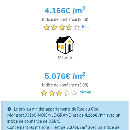
2
4.166
€ /m
Indice de confiance (3.58)
Bon
Maisons
2
5.076
€ /m
Indice de confiance (3.38)
Moyen
2
Le prix au m
des appartements de Rue du Clos
2
Montfort,93160-NOISY-LE-GRAND est de
4.166€ /m
avec un
indice de confiance de 3.58/5.
2
Concernant les maisons, il est de
5.076€ /m
avec un indice de