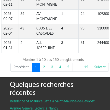
02-11
MONTAIGNE
2025-
34
AV
1
24
109300
02-07
MONTAIGNE
2025-
43
CLOS DES
4
95
310000
02-04
CASCADES
2025-
4
ALL
3
61
244400
01-31
JOSEPHINE
Montrer 1 à 10 des 150 enregistrements
Précédent
1
2
3
4
5
…
15
Suivant
Quelques recherches
récentes
Residence St Maurice Bat à à Saint-Maurice-de-Beynost
Avenue Général Leclerc à Nancy