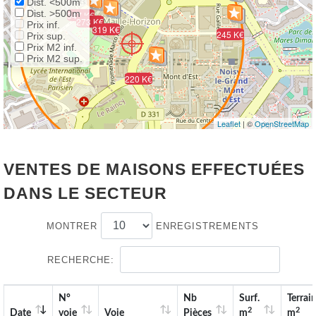
Dist. <500m
Dist. >500m
347 K€
214 K€
172 K€
295 K€
273 K€
Prix inf.
319 K€
245 K€
Prix sup.
Prix M2 inf.
Prix M2 sup.
222 K€
220 K€
Leaflet
| ©
OpenStreetMap
VENTES DE MAISONS EFFECTUÉES
DANS LE SECTEUR
MONTRER
ENREGISTREMENTS
RECHERCHE:
N°
Nb
Surf.
Terrai
2
2
Date
voie
Voie
Pièces
m
m