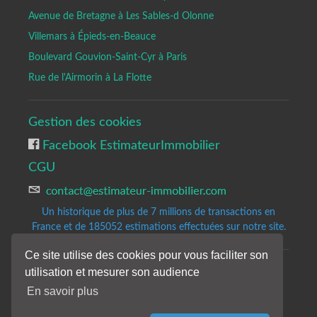
Avenue de Bretagne à Les Sables-d Olonne
Villemars à Épieds-en-Beauce
Boulevard Gouvion-Saint-Cyr à Paris
Rue de l'Airmorin à La Flotte
Gestion des cookies
Facebook EstimateurImmobilier
CGU
Un historique de plus de 7 millions de transactions en
France et de 185052
estimations effectuées sur notre site.
Ce site utilise des cookies pour vous faciliter son
utilisation et mesurer son audience
Copyrights © 2020-2023 All Rights Reserved by Estimateur-Immobilier.
Site d'estimation immobilière gratuite et précise.
En savoir plus
Les résultats de notre analyse sont donnés à titre indicatifs et sans
engagement de notre part.