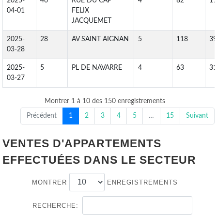
2025-
46
RUE DU CAP
4
82
19
04-01
FELIX
JACQUEMET
2025-
28
AV SAINT AIGNAN
5
118
39
03-28
2025-
5
PL DE NAVARRE
4
63
31
03-27
Montrer 1 à 10 des 150 enregistrements
Précédent
1
2
3
4
5
…
15
Suivant
VENTES D'APPARTEMENTS
EFFECTUÉES DANS LE SECTEUR
MONTRER
ENREGISTREMENTS
RECHERCHE: