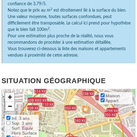
confiance de 3.79/5.
2
Notez que le prix au m
est étroitement lié à la surface du bien.
Une valeur moyenne, toutes surfaces confondues, peut
difficilement être transposable. Le calcul ici prend pour hypothèse
2
que le bien fait 100m
.
Pour une estimation plus proche de la réalité, nous vous
recommandons de procéder à une estimation détaillée.
Vous trouverez ci-dessous la liste des maisons et appartements
vendues à proximité de cette adresse.
SITUATION GÉOGRAPHIQUE
514 K€
238 K€
+
Maison
201 K€
428 K€
350 K€
Appart.
110 K€
−
638 K€
350 K€
256 K€
350 K€
Inf. 3 ans
240 K€
Sup. 3 ans
275 K€
Surf. Equiv.
Hors Surface