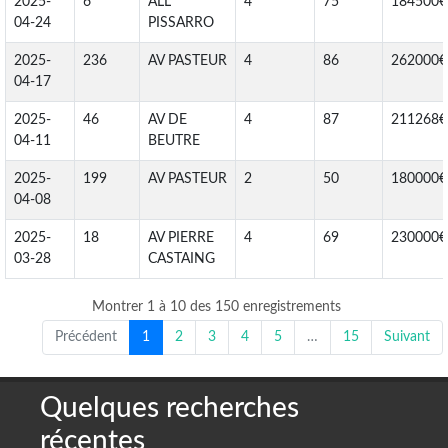
2025-
6
ALL
4
75
184500€
04-24
PISSARRO
2025-
236
AV PASTEUR
4
86
262000€
04-17
2025-
46
AV DE
4
87
211268€
04-11
BEUTRE
2025-
199
AV PASTEUR
2
50
180000€
04-08
2025-
18
AV PIERRE
4
69
230000€
03-28
CASTAING
Montrer 1 à 10 des 150 enregistrements
Précédent
1
2
3
4
5
…
15
Suivant
Quelques recherches
récentes