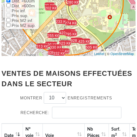
Dist. <600m
242 K€
280 K€
20 K€
Dist. >600m
350 K€
202 K€
Prix inf.
Prix sup.
Prix M2 inf.
233 K€
274 K€
Prix M2 sup.
351 K€
342 K€
423 K€
795 K€
255 K€
928 K€
425 K€
523 K€
260 K€
313 K€
330 K€
505 K€
310 K€
638 K€
332 K€
Leaflet
| ©
OpenStreetMap
VENTES DE MAISONS EFFECTUÉES
DANS LE SECTEUR
MONTRER
ENREGISTREMENTS
RECHERCHE:
N°
Nb
Surf.
Te
2
Date
voie
Voie
Pièces
m
m