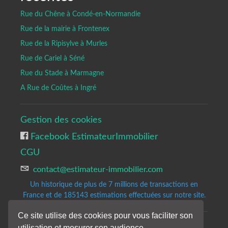
Rue du Chêne à Condé-en-Normandie
Rue de la mairie à Frontenex
Rue de la Ripisylve à Murles
Rue de Cariel à Séné
Rue du Stade à Marmagne
A Rue de Coûtes à Ingré
Gestion des cookies
Facebook EstimateurImmobilier
CGU
Un historique de plus de 7 millions de transactions en
France et de 185143
estimations effectuées sur notre site.
Ce site utilise des cookies pour vous faciliter son
utilisation et mesurer son audience
Copyrights © 2020-2023 All Rights Reserved by Estimateur-Immobilier.