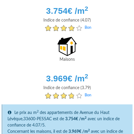
2
3.754
€ /m
Indice de confiance (4.07)
Bon
Maisons
2
3.969
€ /m
Indice de confiance (3.79)
Bon
2
Le prix au m
des appartements de Avenue du Haut
2
Lévêque,33600-PESSAC est de
3.754€ /m
avec un indice de
confiance de 4.07/5.
2
Concernant les maisons, il est de
3.969€ /m
avec un indice de