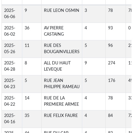
2025-
9
RUE LEON OSMIN
3
78
78
06-06
2025-
36
AV PIERRE
4
93
0
06-02
CASTAING
2025-
11
RUE DES
5
96
21
05-26
BOUGAINVILLIERS
2025-
8
ALL DU HAUT
9
274
11
04-28
LEVEQUE
2025-
5
RUE JEAN
5
176
49
04-23
PHILIPPE RAMEAU
2025-
14
RUE DE LA
4
78
33
04-22
PREMIERE ARMEE
2025-
35
RUE FELIX FAURE
4
84
72
04-16