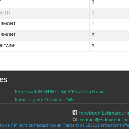
T
3
OUILH
1
MIRMONT
1
MIRMONT
2
RICAINE
3
es
Résidence SAN GHJISE - Bat A/B/C/D/E à Bastia
Rue de la gare à Croissy-sur-Celle
Facebook EstimateurI
lus de 7 millions de transactions en France et de 185111
estimations effec