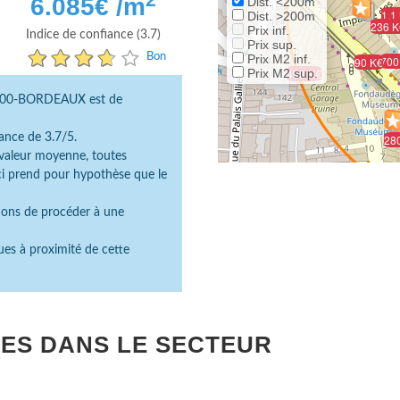
6.085
€ /m
Dist. <200m
1.1
Dist. >200m
236 K
Prix inf.
Indice de confiance (3.7)
Prix sup.
Bon
Prix M2 inf.
700
90 K€
Prix M2 sup.
498 K€
3000-BORDEAUX est de
ance de 3.7/5.
28
e valeur moyenne, toutes
ici prend pour hypothèse que le
dons de procéder à une
ues à proximité de cette
ES DANS LE SECTEUR