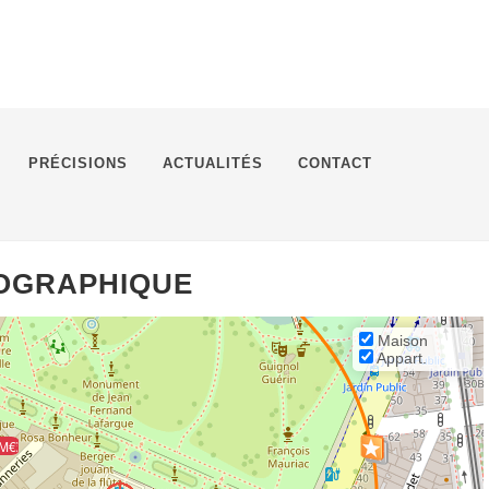
PRÉCISIONS
ACTUALITÉS
CONTACT
ÉOGRAPHIQUE
Maison
Appart.
 K€
 M€