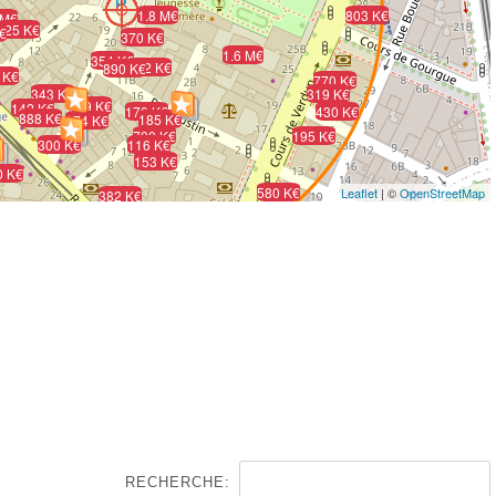
1.8 M€
803 K€
 M€
425 K€
€
370 K€
1.6 M€
354 K€
682 K€
890 K€
 K€
770 K€
343 K€
319 K€
219 K€
142 K€
170 K€
430 K€
888 K€
185 K€
174 K€
700 K€
195 K€
300 K€
116 K€
153 K€
0 K€
580 K€
Leaflet
| ©
OpenStreetMap
382 K€
RECHERCHE: