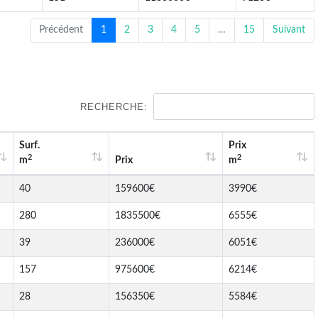
Précédent
1
2
3
4
5
…
15
Suivant
RECHERCHE:
Surf.
Prix
2
2
m
Prix
m
40
159600€
3990€
280
1835500€
6555€
39
236000€
6051€
157
975600€
6214€
28
156350€
5584€