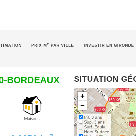
2
TIMATION
PRIX M
PAR VILLE
INVESTIR EN GIRONDE
SITUATION G
000-BORDEAUX
297 K€
+
160 K€
−
300 K€
Inf. 3 ans
Maisons
Sup. 3 ans
728
1.9
Surf. Equiv.
Hors Surface
2