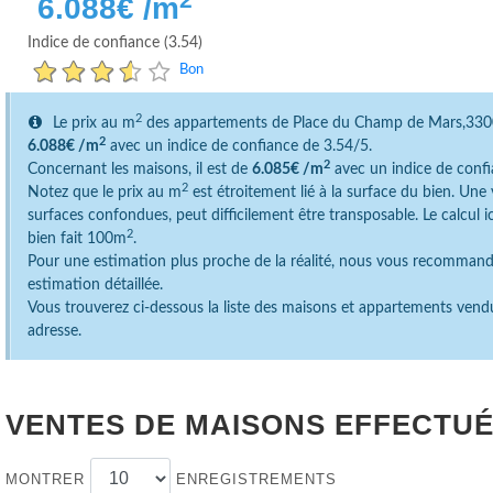
6.088
€ /m
Indice de confiance (3.54)
Bon
2
Le prix au m
des appartements de Place du Champ de Mars,3
2
6.088€ /m
avec un indice de confiance de 3.54/5.
2
Concernant les maisons, il est de
6.085€ /m
avec un indice de confi
2
Notez que le prix au m
est étroitement lié à la surface du bien. Un
surfaces confondues, peut difficilement être transposable. Le calcul 
2
bien fait 100m
.
Pour une estimation plus proche de la réalité, nous vous recomman
estimation détaillée.
Vous trouverez ci-dessous la liste des maisons et appartements vend
adresse.
VENTES DE MAISONS EFFECTUÉ
MONTRER
ENREGISTREMENTS