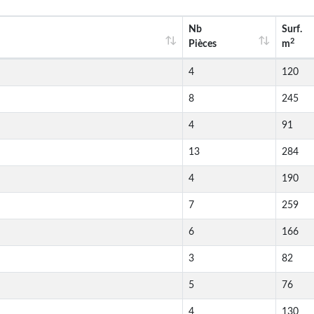
Nb
Surf.
2
Pièces
m
4
120
8
245
4
91
13
284
4
190
7
259
6
166
3
82
5
76
4
130