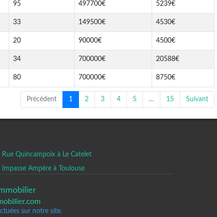
95
497700€
5239€
33
149500€
4530€
20
90000€
4500€
34
700000€
20588€
80
700000€
8750€
Précédent
1
2
3
4
5
…
15
Suivant
Rue Quincampoix à Le Catelet
Impasse Ampère à Toulouse
mmobilier
tuées sur notre site.