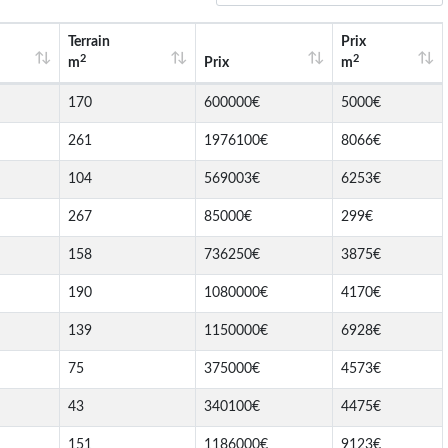
Terrain
Prix
2
2
m
Prix
m
170
600000€
5000€
261
1976100€
8066€
104
569003€
6253€
267
85000€
299€
158
736250€
3875€
190
1080000€
4170€
139
1150000€
6928€
75
375000€
4573€
43
340100€
4475€
151
1186000€
9123€