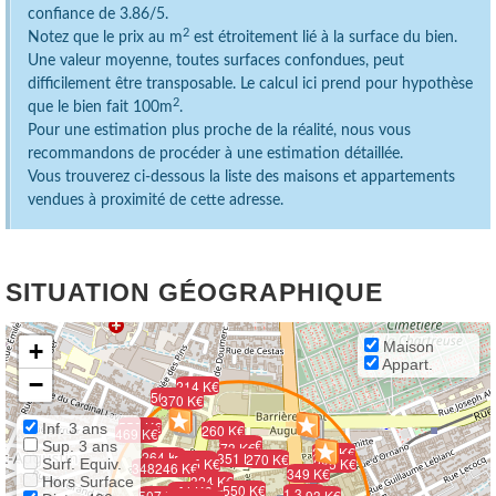
confiance de 3.86/5.
2
Notez que le prix au m
est étroitement lié à la surface du bien.
Une valeur moyenne, toutes surfaces confondues, peut
difficilement être transposable. Le calcul ici prend pour hypothèse
2
que le bien fait 100m
.
Pour une estimation plus proche de la réalité, nous vous
recommandons de procéder à une estimation détaillée.
Vous trouverez ci-dessous la liste des maisons et appartements
vendues à proximité de cette adresse.
SITUATION GÉOGRAPHIQUE
+
Maison
Appart.
−
214 K€
505 K€
370 K€
550 K€
Inf. 3 ans
260 K€
469 K€
380 K€
Sup. 3 ans
73 K€
260 K€
264 K€
351 K€
270 K€
525 K€
415 K€
285 K€
Surf. Equiv.
348 K€
246 K€
349 K€
324 K€
Hors Surface
550 K€
454 K€
1.3 M€
507 K€
93 K€