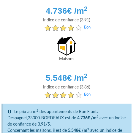
2
4.736
€ /m
Indice de confiance (3.91)
Bon
Maisons
2
5.548
€ /m
Indice de confiance (3.86)
Bon
2
Le prix au m
des appartements de Rue Frantz
2
Despagnet,33000-BORDEAUX est de
4.736€ /m
avec un indice
de confiance de 3.91/5.
2
Concernant les maisons, il est de
5.548€ /m
avec un indice de