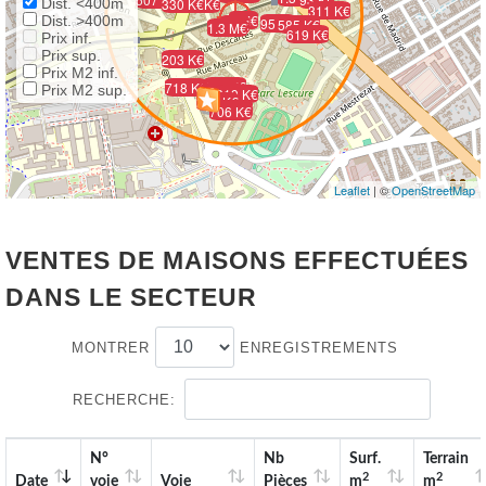
365 K€
Dist. <400m
330 K€
598 K€
311 K€
1 M€
Dist. >400m
95 K€
1 M€
585 K€
1.3 M€
619 K€
Prix inf.
Prix sup.
203 K€
Prix M2 inf.
800 K€
718 K€
Prix M2 sup.
460 K€
819 K€
235 K€
975 K€
706 K€
Leaflet
| ©
OpenStreetMap
VENTES DE MAISONS EFFECTUÉES
DANS LE SECTEUR
MONTRER
ENREGISTREMENTS
RECHERCHE:
N°
Nb
Surf.
Terrain
2
2
Date
voie
Voie
Pièces
m
m