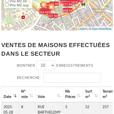
351 K€
550 K€
Prix M2 inf.
268 K€
532 K€
405 K€
221 K€
508 K€
131 K€
671 K€
230 K€
Prix M2 sup.
327 K€
326 K€
650 K€
808 K€
391 K€
209 K€
364 K€
431 K€
Leaflet
| ©
OpenStreetMap
VENTES DE MAISONS EFFECTUÉES
DANS LE SECTEUR
MONTRER
ENREGISTREMENTS
RECHERCHE:
N°
Nb
Surf.
Terrain
2
2
Date
voie
Voie
Pièces
m
m
2025-
8
RUE
3
52
257
05-28
BARTHELEMY