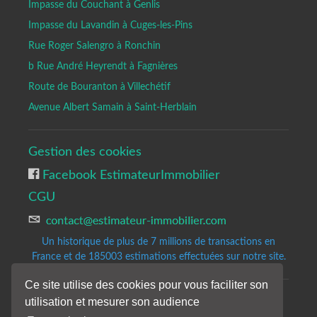
Impasse du Couchant à Genlis
Impasse du Lavandin à Cuges-les-Pins
Rue Roger Salengro à Ronchin
b Rue André Heyrendt à Fagnières
Route de Bouranton à Villechétif
Avenue Albert Samain à Saint-Herblain
Gestion des cookies
Facebook EstimateurImmobilier
CGU
Un historique de plus de 7 millions de transactions en
France et de 185003
estimations effectuées sur notre site.
Ce site utilise des cookies pour vous faciliter son
utilisation et mesurer son audience
Copyrights © 2020-2023 All Rights Reserved by Estimateur-Immobilier.
Site d'estimation immobilière gratuite et précise.