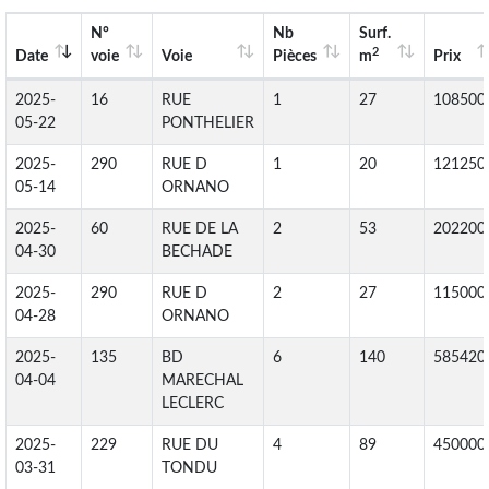
N°
Nb
Surf.
2
Date
voie
Voie
Pièces
m
Prix
2025-
16
RUE
1
27
108500
05-22
PONTHELIER
2025-
290
RUE D
1
20
121250
05-14
ORNANO
2025-
60
RUE DE LA
2
53
202200
04-30
BECHADE
2025-
290
RUE D
2
27
115000
04-28
ORNANO
2025-
135
BD
6
140
585420
04-04
MARECHAL
LECLERC
2025-
229
RUE DU
4
89
450000
03-31
TONDU