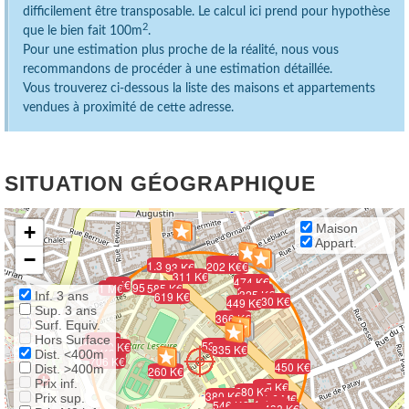
difficilement être transposable. Le calcul ici prend pour hypothèse
2
que le bien fait 100m
.
Pour une estimation plus proche de la réalité, nous vous
recommandons de procéder à une estimation détaillée.
Vous trouverez ci-dessous la liste des maisons et appartements
vendues à proximité de cette adresse.
SITUATION GÉOGRAPHIQUE
+
Maison
Appart.
−
684 K€
1.3 M€
202 K€
521 K€
93 K€
311 K€
474 K€
1 M€
95 K€
1 M€
585 K€
213 K€
325 K€
Inf. 3 ans
619 K€
430 K€
449 K€
Sup. 3 ans
366 K€
Surf. Equiv.
Hors Surface
800 K€
460 K€
531 K€
819 K€
835 K€
235 K€
Dist. <400m
975 K€
706 K€
450 K€
Dist. >400m
260 K€
Prix inf.
105 K€
580 K€
380 K€
Prix sup.
1.6 M€
1.4 M€
546 K€
438 K€