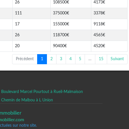
26
108500€
4173€
111
375000€
3378€
17
155000€
9118€
26
118700€
4565€
20
90400€
4520€
Précédent
1
2
3
4
5
…
15
Suivant
Boulevard Marcel Pourtout à Rueil-Malmaison
Chemin de Malbou à L Union
mmobilier
tuées sur notre site.