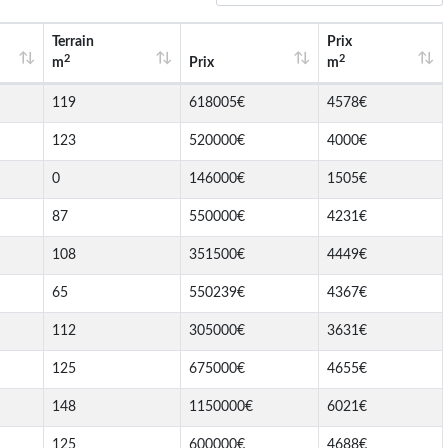
Terrain
Prix
2
2
m
Prix
m
119
618005€
4578€
123
520000€
4000€
0
146000€
1505€
87
550000€
4231€
108
351500€
4449€
65
550239€
4367€
112
305000€
3631€
125
675000€
4655€
148
1150000€
6021€
125
600000€
4688€