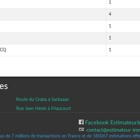
1
4
1
1
RCQ
1
es
Route du Graba à Sarbazan
Rue Jean Hénin à Friaucourt
Facebook EstimateurI
lus de 7 millions de transactions en France et de 185067
estimations effec