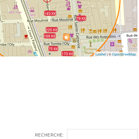
143 K€
79 K€
225 K€
169 K€
75 K€
170 K€
Leaflet
| ©
OpenStreetMap
RECHERCHE: