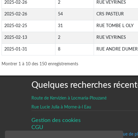
2025-02-26
2
RUE VEYRINES
2025-02-26
54
CRS PASTEUR
2025-02-25
31
RUE TOMBE L OLY
2025-02-13
2
RUE VEYRINES
2025-01-31
8
RUE ANDRE DUME
Montrer 1 à 10 des 150 enregistrements
Quelques recherches récent
Route de Kervizien à Locmaria-Plouzané
Rue Lucie Julia à Morne-à-l Eau
Gestion des cookies
CGU
Un historique de p