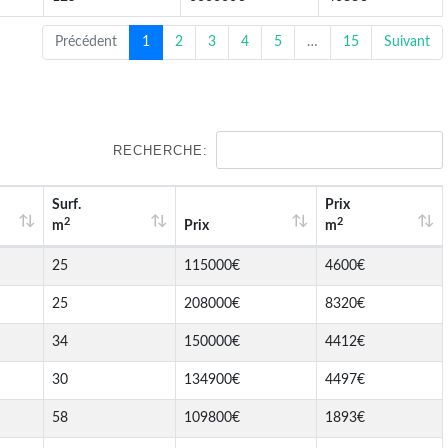
Précédent
1
2
3
4
5
…
15
Suivant
RECHERCHE:
Surf.
Prix
2
2
m
Prix
m
25
115000€
4600€
25
208000€
8320€
34
150000€
4412€
30
134900€
4497€
58
109800€
1893€