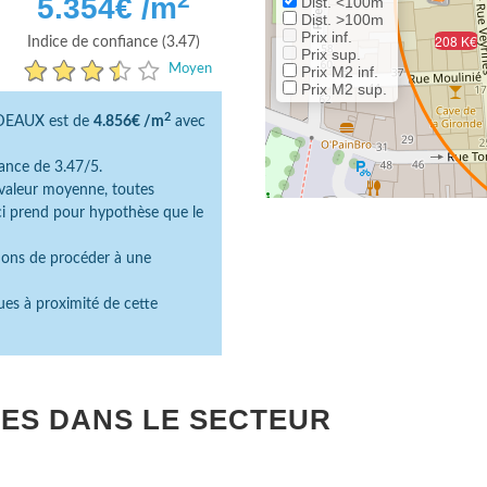
5.354
€ /m
Dist. <100m
Dist. >100m
Prix inf.
208 K€
Indice de confiance (3.47)
Prix sup.
Moyen
Prix M2 inf.
Prix M2 sup.
2
RDEAUX est de
4.856€ /m
avec
ance de 3.47/5.
e valeur moyenne, toutes
ici prend pour hypothèse que le
dons de procéder à une
ues à proximité de cette
ES DANS LE SECTEUR