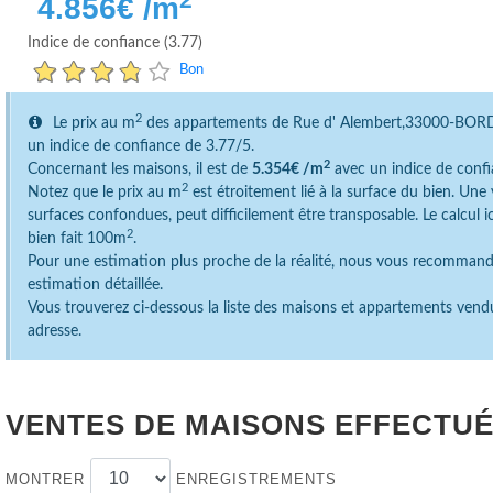
4.856
€ /m
Indice de confiance (3.77)
Bon
2
Le prix au m
des appartements de Rue d' Alembert,33000-BO
un indice de confiance de 3.77/5.
2
Concernant les maisons, il est de
5.354€ /m
avec un indice de confi
2
Notez que le prix au m
est étroitement lié à la surface du bien. Un
surfaces confondues, peut difficilement être transposable. Le calcul 
2
bien fait 100m
.
Pour une estimation plus proche de la réalité, nous vous recomman
estimation détaillée.
Vous trouverez ci-dessous la liste des maisons et appartements vend
adresse.
VENTES DE MAISONS EFFECTUÉ
MONTRER
ENREGISTREMENTS