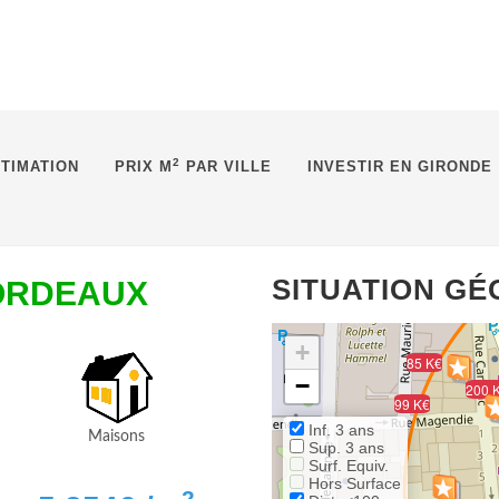
2
TIMATION
PRIX M
PAR VILLE
INVESTIR EN GIRONDE
SITUATION G
BORDEAUX
+
85 K€
−
200 
99 K€
Inf. 3 ans
Maisons
Sup. 3 ans
Surf. Equiv.
Hors Surface
2