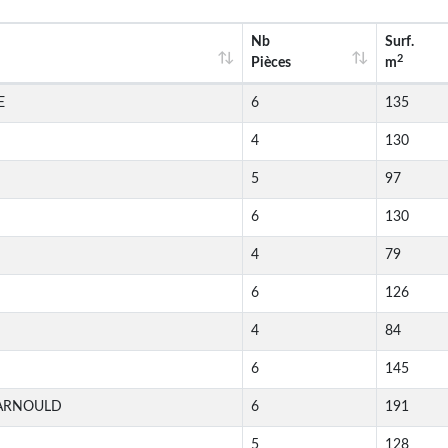
Nb
Surf.
2
Pièces
m
E
6
135
4
130
5
97
6
130
4
79
6
126
4
84
6
145
ARNOULD
6
191
5
128