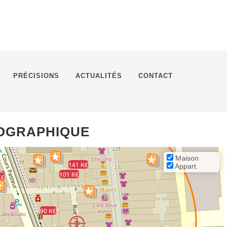
PRÉCISIONS
ACTUALITÉS
CONTACT
ÉOGRAPHIQUE
Maison
141 K€
Appart.
101 K€
K€
90 K€