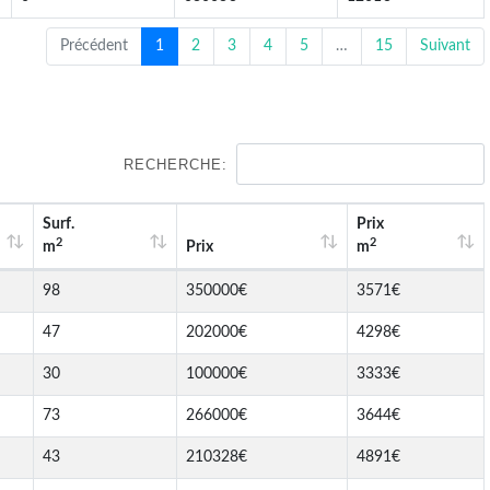
Précédent
1
2
3
4
5
…
15
Suivant
RECHERCHE:
Surf.
Prix
2
2
m
Prix
m
98
350000€
3571€
47
202000€
4298€
30
100000€
3333€
73
266000€
3644€
43
210328€
4891€