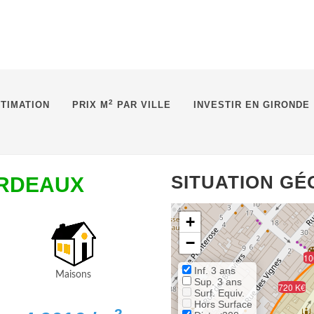
2
TIMATION
PRIX M
PAR VILLE
INVESTIR EN GIRONDE
SITUATION G
BORDEAUX
+
−
10
Inf. 3 ans
Maisons
Sup. 3 ans
720 K€
Surf. Equiv.
Hors Surface
2