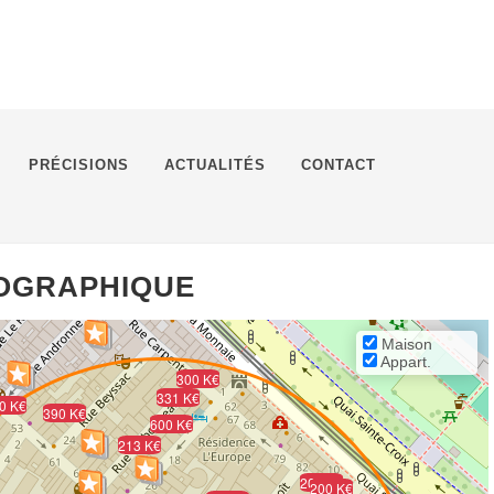
PRÉCISIONS
ACTUALITÉS
CONTACT
ÉOGRAPHIQUE
Maison
Appart.
300 K€
331 K€
0 K€
390 K€
600 K€
213 K€
208 K€
200 K€