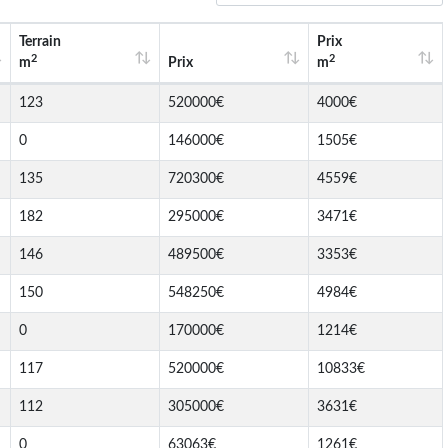
Terrain
Prix
2
2
m
Prix
m
123
520000€
4000€
0
146000€
1505€
135
720300€
4559€
182
295000€
3471€
146
489500€
3353€
150
548250€
4984€
0
170000€
1214€
117
520000€
10833€
112
305000€
3631€
0
63063€
1261€