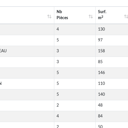
Nb
Surf.
2
Pièces
m
4
130
5
97
EAU
3
158
3
85
5
146
N
5
110
5
140
2
48
4
84
2
50