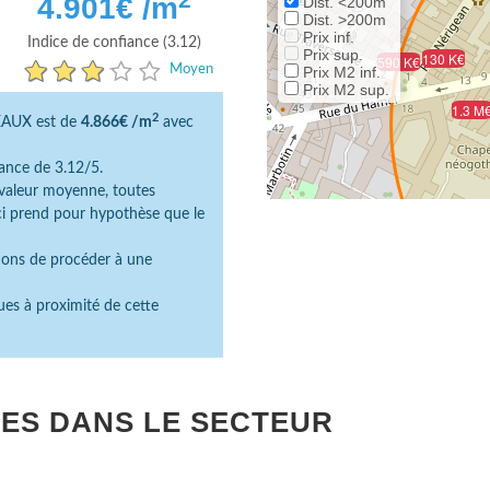
4.901
€ /m
Dist. <200m
Dist. >200m
Prix inf.
Indice de confiance (3.12)
Prix sup.
130 K€
590 K€
Moyen
Prix M2 inf.
Prix M2 sup.
1.3 M
2
EAUX est de
4.866€ /m
avec
ance de 3.12/5.
e valeur moyenne, toutes
ici prend pour hypothèse que le
dons de procéder à une
ues à proximité de cette
ES DANS LE SECTEUR