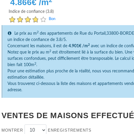
4.866
€ /m
Indice de confiance (3.8)
Bon
2
Le prix au m
des appartements de Rue du Portail,33800-BORD
un indice de confiance de 3.8/5.
2
Concernant les maisons, il est de
4.901€ /m
avec un indice de confi
2
Notez que le prix au m
est étroitement lié à la surface du bien. Un
surfaces confondues, peut difficilement être transposable. Le calcul 
2
bien fait 100m
.
Pour une estimation plus proche de la réalité, nous vous recomman
estimation détaillée.
Vous trouverez ci-dessous la liste des maisons et appartements vend
adresse.
VENTES DE MAISONS EFFECTUÉ
MONTRER
ENREGISTREMENTS