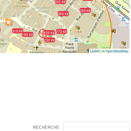
202 K€
266 K€
269 K€
€
310 K€
273 K€
825 K€
190 K€
230 K€
Leaflet
| ©
OpenStreetMap
RECHERCHE: