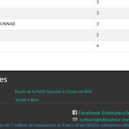
3
3
MONNAIE
3
2
4
es
Route de la Ferté Gaucher à Choisy-en-Brie
Toutet à Birac
Facebook EstimateurI
lus de 7 millions de transactions en France et de 185216
estimations effec