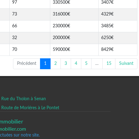
97
330500€
3407€
73
316000€
4329€
66
230000€
3485€
32
200000€
6250€
70
590000€
8429€
Précédent
1
2
3
4
5
…
15
Suivant
Rue du Tholon à Senan
Route de Moriéres à Le Pontet
mmobilier
tuées sur notre site.