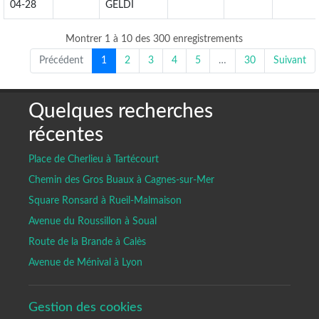
04-28
GELDI
Montrer 1 à 10 des 300 enregistrements
Précédent
1
2
3
4
5
…
30
Suivant
Quelques recherches
récentes
Place de Cherlieu à Tartécourt
Chemin des Gros Buaux à Cagnes-sur-Mer
Square Ronsard à Rueil-Malmaison
Avenue du Roussillon à Soual
Route de la Brande à Calès
Avenue de Ménival à Lyon
Gestion des cookies