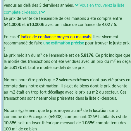
vendus au delà des 3 dernières années.
Vous en trouverez la liste
complète ci-dessous.
Le prix de vente de l'ensemble de ces maisons a été compris entre
541.000€
et
610.000€
avec un indice de confiance de
4.02 / 5
.
En cas d'
indice de confiance moyen ou mauvais
il est vivement
recommandé de faire
une estimation précise
pour trouver le juste prix
!
2
Le prix médian du m
de l'ensemble est de
5.817€
. Ce prix indique que
2
la moitié des transactions ont été vendues avec un prix du m
en deçà
de
5.817€
et l'autre moitié au-delà de ce prix.
Notons pour être précis que
2 valeurs extrêmes
n'ont pas été prises en
compte dans notre estimation. Il s'agit de biens dont le prix de vente
au m2 était en trop fort décallage avec le prix au m2 du secteur. Ces
transactions sont néanmoins présentes dans la liste ci-dessous.
2
Notons également que le prix moyen au m
de la
location
sur la
commune de Arcangues (64038), comprenant 3269 habitants est de
10,89€
, soit un loyer théorique mensuel de
1.089€
compte tenu des
2
100 m
de ce bien